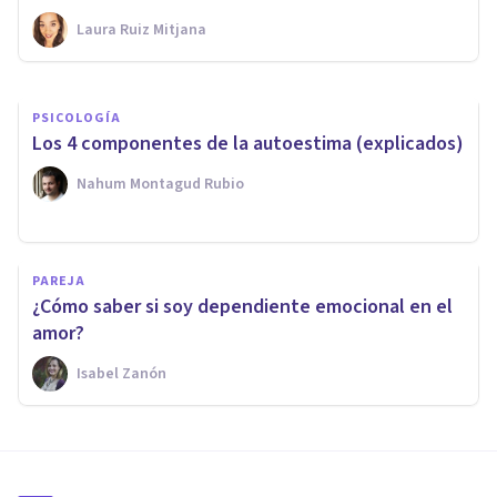
Laura Ruiz Mitjana
Nahum Montagud Rubio
PSICOLOGÍA
Los 4 componentes de la autoestima (explicados)
Nahum Montagud Rubio
PAREJA
¿Cómo saber si soy dependiente emocional en el
amor?
Isabel Zanón