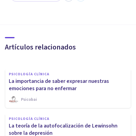
PSICOLOGÍA
​Los 6 emoticonos que menos
nos gusta sentir
Artículos relacionados
María Gutiérrez Raposo
PSICOLOGÍA CLÍNICA
La importancia de saber expresar nuestras
emociones para no enfermar
Psicobai
PSICOLOGÍA CLÍNICA
Modelo del triple sistema de
PSICOLOGÍA CLÍNICA
respuesta: qué es, partes y
La teoría de la autofocalización de Lewinsohn
características
sobre la depresión