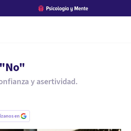
 "No"
onfianza y asertividad.
rízanos en