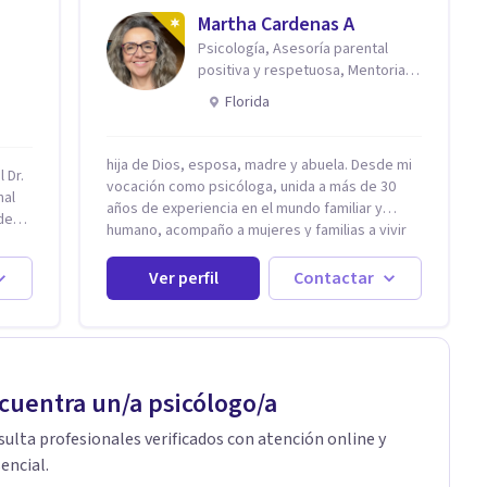
Evaluación, contención e intervención en riesgo
Martha Cardenas A
Suicida Conductas autolesivas en el
do de
Psicología, Asesoría parental
adolescente. Problemas con el consumo de
rma
positiva y respetuosa, Mentoria
alcohol y sustancias. Tratamiento del Estrés.
reconexión contigo
Mindfulness. Estimulación temprana,
Florida
ento,
Establecimiento del vínculo del Apego Seguro.
Orientación sexual, Acompañamiento
Tanatológico. Cuidados paliativos en
hija de Dios, esposa, madre y abuela. Desde mi
s.
 Dr.
enfermedades crónicas.
vocación como psicóloga, unida a más de 30
án
nal
años de experiencia en el mundo familiar y
ldía o
de
humano, acompaño a mujeres y familias a vivir
que
con mayor paz, claridad y confianza en sí
ucar
mismas. Creo profundamente que la vida está
Ver perfil
Contactar
te el
hecha de etapas, y que cada ciclo —personal,
ntal.
emocional, espiritual y familiar— trae
a tu
iedad
oportunidades de crecimiento. Por eso utilizo
una combinación de psicología positiva,
rapia
enfoque humanista, herramientas
cuentra un/a psicólogo/a
contemporáneas de bienestar mental y
espiritualidad, para que puedas recorrer tu
es
ulta profesionales verificados con atención online y
propio camino sintiéndote sostenida,
encial.
acompañada y más segura de quién eres. Mi