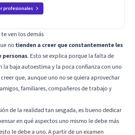
misión es ayudarte a ordenar tu mundo interior,
sanar lo que aún pesa, fortalecer tu autoestima,
r profesionales
r las
transformar la relación contigo misma y con
quienes amas, y enseñarte herramientas
prácticas para navegar la vida familiar con amor,
al
límites sanos, serenidad y propósito. Trabajo
e te ven los demás
desde una mirada integral donde la mente, las
emociones, la historia familiar y la fe se
que no
tienden a creer que constantemente les
encuentran para crear procesos terapéuticos
strés
e personas
. Esto se explica porque la falta de
transformadores, cálidos y profundamente
ico
humanos. Te acompaño a encontrar claridad,
n la
baja autoestima
y la poca confianza con uno
paz y propósito en cada etapa de tu vida.
creer que, aunque uno no se quiera aprovechar
 amigos, familiares, compañeros de trabajo y
isión de la realidad tan sesgada, es bueno
dedicar
pensar en qué aspectos uno mismo le debe más
resto le debe a uno. A partir de un examen