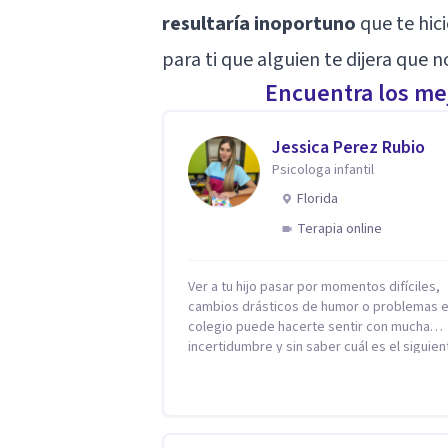
resultaría inoportuno
que te hic
para ti que alguien te dijera que 
Encuentra los mej
Jessica Perez Rubio
Psicologa infantil
Florida
Terapia online
Ver a tu hijo pasar por momentos difíciles,
cambios drásticos de humor o problemas e
colegio puede hacerte sentir con mucha
incertidumbre y sin saber cuál es el siguien
paso. Aquí encontrarás un espacio seguro 
cálido donde tanto tú como tus hijos se sen
realmente escuchados, comprendidos y
apoyados para recuperar la tranquilidad en
casa. Me especializo en guiar a familias a través