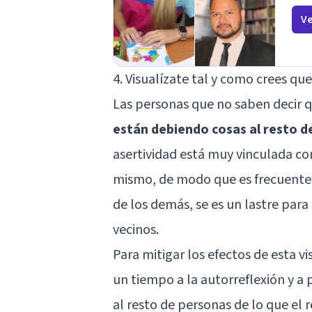
Individual, de Pareja y Familiar: Trabajamos
Ve
contigo y tus seres queridos para fortalece
relaciones y mejorar la dinámica familiar.
Evaluaciones Psicológicas y Terapias
Especializadas: Terapia cognitivo-conductu
4. Visualízate tal y como crees qu
Terapia de apoyo Terapia psicodinámica
Terapia enfocada en la solución Terapia de
Las personas que no saben decir 
exposición Terapia de juego para niños
Tratamiento de Traumas y Trastornos de E
están debiendo cosas al resto d
Postraumático: Ofrecemos apoyo psicológ
para ayudarte a superar experiencias
asertividad está muy vinculada co
traumáticas y mejorar tu calidad de vida.
mismo, de modo que es frecuente 
Tratamiento de Adicciones.
de los demás, se es un lastre para
vecinos.
Para mitigar los efectos de esta v
un tiempo a la autorreflexión
y a 
al resto de personas de lo que el 