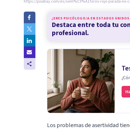
https://pixabay.com/es/sem%C3%A1foros-rojo-parada-no-c
¿ERES PSICÓLOGO/A EN
ESTADOS UNIDOS
Destaca entre toda tu c
profesional.
Te
¿Cóm
Ha
Los
problemas de asertividad
tien