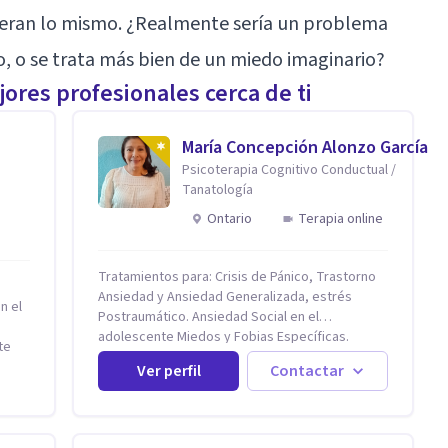
ieran lo mismo. ¿Realmente sería un problema
no, o se trata más bien de un miedo imaginario?
ores profesionales cerca de ti
María Concepción Alonzo García
Psicoterapia Cognitivo Conductual /
Tanatología
Ontario
Terapia online
Tratamientos para: Crisis de Pánico, Trastorno
Ansiedad y Ansiedad Generalizada, estrés
n el
Postraumático. Ansiedad Social en el
adolescente Miedos y Fobias Específicas.
te
Trastornos de la conducta alimentaria (Anorexia
y
Ver perfil
Contactar
y Bulimia) Modificación conductas no deseadas.
tirán
Impulsividad, conductas obsesivas,
compulsividad. Trastorno obsesivo compulsivo.
Tratamiento Eficaz para la Depresión (AC)