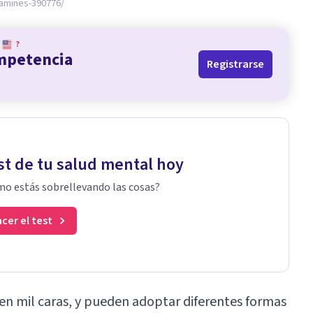
amines-390776/
?
ompetencia
Registrarse
st de tu salud mental hoy
o estás sobrellevando las cosas?
cer el test
en mil caras, y pueden adoptar diferentes formas