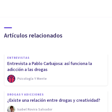
PAREJA
Así es como las relaciones de
pareja insatisfactorias llevan a
la Adicción a Internet
Artículos relacionados
Javi Soriano
ENTREVISTAS
Entrevista a Pablo Carbajosa: así funciona la
adicción a las drogas
Psicología Y Mente
ENTREVISTAS
Entrevista a Ana Amell: la
DROGAS Y ADICCIONES
psicoterapia para las
¿Existe una relación entre drogas y creatividad?
adicciones sin internamiento
Isabel Rovira Salvador