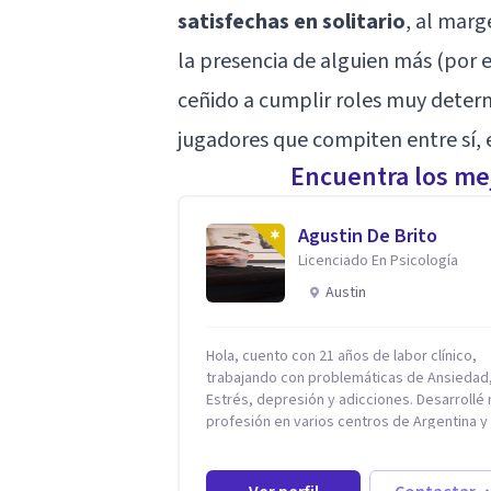
satisfechas en solitario
, al marg
la presencia de alguien más (por ej
ceñido a cumplir roles muy determ
jugadores que compiten entre sí, e
Encuentra los mej
Agustin De Brito
Licenciado En Psicología
Austin
Hola, cuento con 21 años de labor clínico,
trabajando con problemáticas de Ansiedad
Estrés, depresión y adicciones. Desarrollé mi
profesión en varios centros de Argentina y
Estados Unidos y actualmente me dedico a 
práctica privada. Utilizo terapias cognitivas
conductuales basadas en evidencia científi