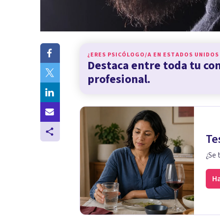
¿ERES PSICÓLOGO/A EN
ESTADOS UNIDOS
Destaca entre toda tu c
profesional.
Te
¿Se 
Ha