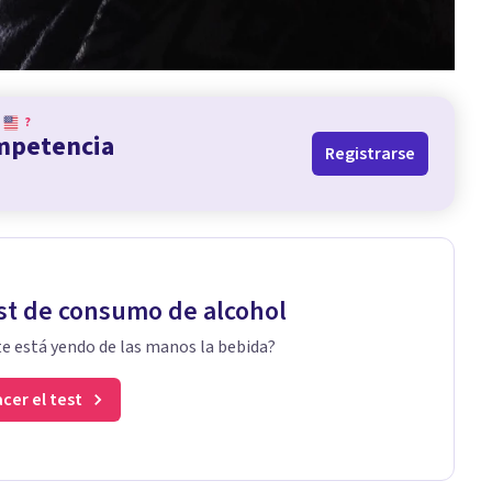
?
ompetencia
Registrarse
st de consumo de alcohol
te está yendo de las manos la bebida?
cer el test