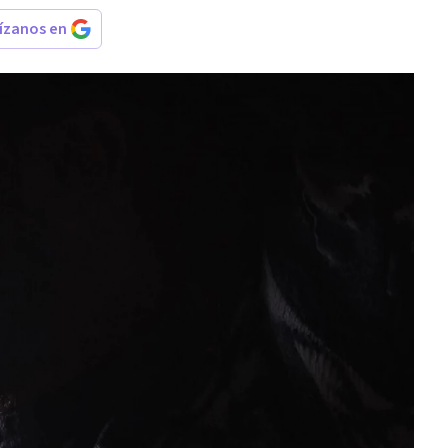
rízanos en