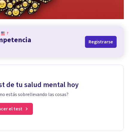
?
ompetencia
Registrarse
st de tu salud mental hoy
o estás sobrellevando las cosas?
cer el test