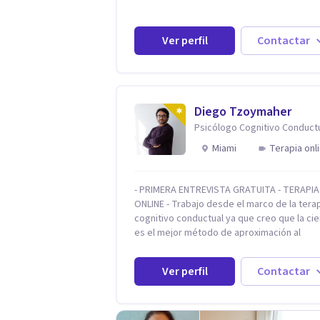
Trastornos de la conducta alimentaria (Ano
y Bulimia) Modificación conductas no dese
Impulsividad, conductas obsesivas,
Ver perfil
Contactar
compulsividad. Trastorno obsesivo compul
Tratamiento Eficaz para la Depresión (AC)
Evaluación, contención e intervención en r
Suicida Conductas autolesivas en el
adolescente. Problemas con el consumo d
Diego Tzoymaher
alcohol y sustancias. Tratamiento del Estré
Psicólogo Cognitivo Conduct
Mindfulness. Estimulación temprana,
Miami
Terapia onl
Establecimiento del vínculo del Apego Seg
Orientación sexual, Acompañamiento
Tanatológico. Cuidados paliativos en
- PRIMERA ENTREVISTA GRATUITA - TERAPIA
enfermedades crónicas.
ONLINE - Trabajo desde el marco de la tera
cognitivo conductual ya que creo que la cie
es el mejor método de aproximación al
conocimiento en general y a la psicoterapi
particular. Me interesan los procesos de c
Ver perfil
Contactar
conductual por los que una persona pueda
alcanzar sus objetivos, transitando, acept
y modificando sus patrones cognitivos y
emocionales. Abordo patologías específic