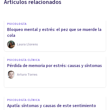
Artículos relacionados
Jonathan García-Allen
PSICOLOGÍA
Bloqueo mental y estrés: el pez que se muerde la
cola
Laura Llorens
PSICOLOGÍA
PSICOLOGÍA CLÍNICA
Memoria emocional: ¿qué es y
​Pérdida de memoria por estrés: causas y síntomas
cuál es su base biológica?
Arturo Torres
Alex Figueroba
PSICOLOGÍA CLÍNICA
Apatía: síntomas y causas de este sentimiento