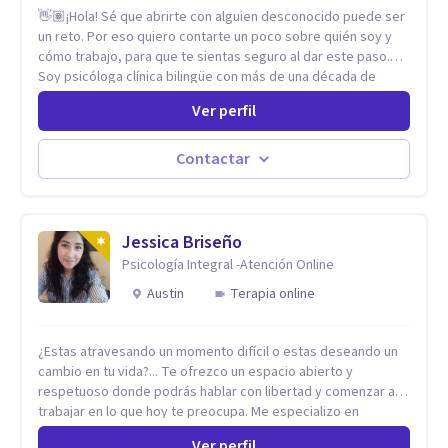
👋🏽¡Hola! Sé que abrirte con alguien desconocido puede ser
un reto. Por eso quiero contarte un poco sobre quién soy y
cómo trabajo, para que te sientas seguro al dar este paso.
Soy psicóloga clínica bilingüe con más de una década de
experiencia. He dictado conferencias, escrito artículos y
Ver perfil
ejercido como profesora universitaria. Un dato curioso: he
vivido en varios países y conozco de primera mano lo que
significa ser migrante, adaptarse a los cambios y empezar de
Contactar
nuevo.
Jessica Briseño
Psicología Integral -Atención Online
Austin
Terapia online
¿Estas atravesando un momento difícil o estas deseando un
cambio en tu vida?... Te ofrezco un espacio abierto y
respetuoso donde podrás hablar con libertad y comenzar a
trabajar en lo que hoy te preocupa. Me especializo en
Trastornos de Ansiedad y a lo largo de mi experiencia
Ver perfil