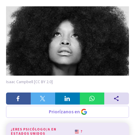
Isaac Campbell [CC BY 2.0]
Priorízanos en
¿ERES PSICÓLOGO/A EN
?
ESTADOS UNIDOS