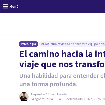
Menú
Psicología
Artículo revisado
por nuestro equipo edito
El camino hacia la in
viaje que nos transf
Una habilidad para entender e
una forma profunda.
Alejandra Gómez Agredo
14 agosto, 2024 - 19:43
— Actualizado
3 junio, 2026 - 