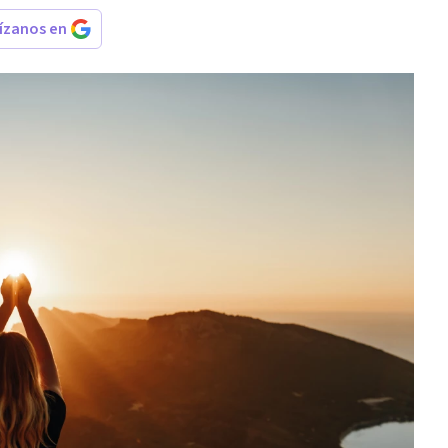
rízanos en