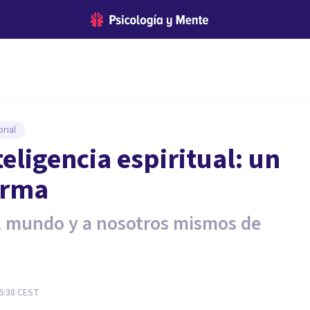
rial
teligencia espiritual: un
orma
l mundo y a nosotros mismos de
06:38
CEST