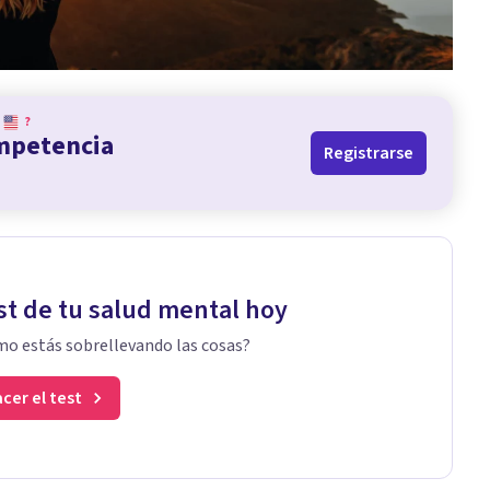
?
ompetencia
Registrarse
st de tu salud mental hoy
o estás sobrellevando las cosas?
cer el test