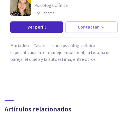
Psicóloga Clínica
Panamá
Ver perfil
Contactar
María Jesús Casares es una psicóloga clínica
especializada en el manejo emocional, la terapia de
pareja, el duelo y la autoestima, entre otros.
PSICOLOGÍA SOCIAL Y RELACIONES PERSONALES
¿Por qué reviso tanto las Redes
Sociales?
Artículos relacionados
Javier Ares Arranz