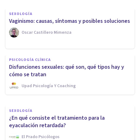
SEXOLOGÍA
​Vaginismo: causas, síntomas y posibles soluciones
Oscar Castillero Mimenza
ENTREVISTAS
Entrevista a Brenda R.
PSICOLOGÍA CLÍNICA
Bodemer: el vínculo entre la
Disfunciones sexuales: qué son, qué tipos hay y
sexología y la cultura
cómo se tratan
Upad Psicología Y Coaching
Psicología Y Mente
SEXOLOGÍA
¿En qué consiste el tratamiento para la
eyaculación retardada?
El Prado Psicólogos