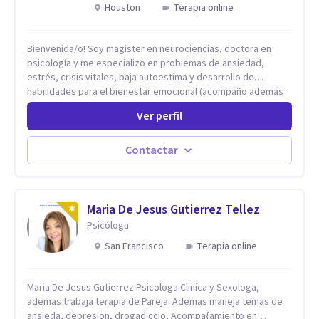
mindfulness
Houston
Terapia online
Bienvenida/o! Soy magister en neurociencias, doctora en
psicología y me especializo en problemas de ansiedad,
estrés, crisis vitales, baja autoestima y desarrollo de
habilidades para el bienestar emocional (acompaño además
problemáticas como la desregulación emocional, tendencias
Ver perfil
perfeccionistas, liderazgo, problemas de sueño, depresión,
entre otras).
Contactar
Maria De Jesus Gutierrez Tellez
Psicóloga
San Francisco
Terapia online
Maria De Jesus Gutierrez Psicologa Clinica y Sexologa,
ademas trabaja terapia de Pareja. Ademas maneja temas de
ansieda, depresion, drogadiccio, Acompa{amiento en