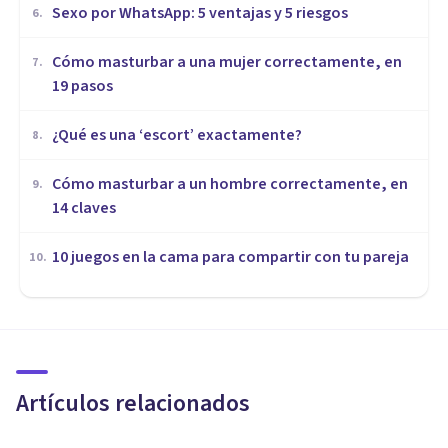
Sexo por WhatsApp: 5 ventajas y 5 riesgos
6
.
Cómo masturbar a una mujer correctamente, en
7
.
19 pasos
¿Qué es una ‘escort’ exactamente?
8
.
Cómo masturbar a un hombre correctamente, en
9
.
14 claves
10 juegos en la cama para compartir con tu pareja
10
.
SEXOLOGÍA
Dolor en las relaciones
sexuales: causas, síntomas y
soluciones
Artículos relacionados
Instituto Mensalus