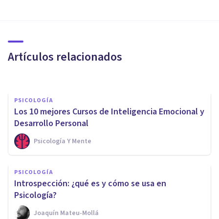
Los 4 beneficios de la
Psicología deportiva en el
bienestar psicológico
Artículos relacionados
Upad Psicología Y Coaching
PSICOLOGÍA
Los 10 mejores Cursos de Inteligencia Emocional y
Desarrollo Personal
Psicología Y Mente
PSICOLOGÍA CLÍNICA
PSICOLOGÍA
¿Cómo aceptar la
Introspección: ¿qué es y cómo se usa en
Incertidumbre?
Psicología?
Joaquín Mateu-Mollá
Javi Soriano