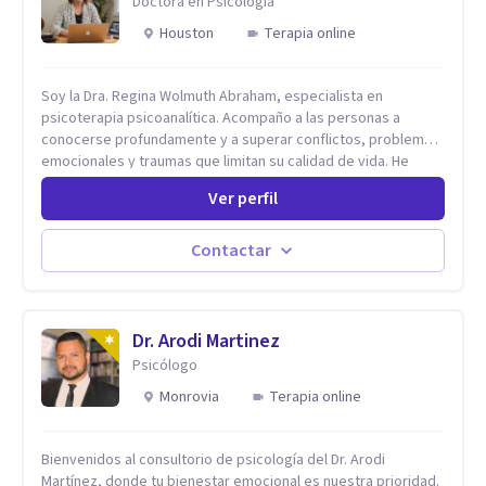
Doctora en Psicología
Houston
Terapia online
Soy la Dra. Regina Wolmuth Abraham, especialista en
psicoterapia psicoanalítica. Acompaño a las personas a
conocerse profundamente y a superar conflictos, problemas
emocionales y traumas que limitan su calidad de vida. He
trabajado en reconocidas instituciones como el Hospital
Ver perfil
Psiquiátrico San Rafael, Instituto Psiquiátrico MENDAO, San
Bernardino, Hospital Psiquiátrico Infantil y el Centro de
Integración Juvenil. Además, tuve el privilegio de colaborar
Contactar
en comunidades como Olivar del Conde y Xochimilco, lo que
me permitió conocer diversas realidades y necesidades.
Dr. Arodi Martinez
Psicólogo
Monrovia
Terapia online
Bienvenidos al consultorio de psicología del Dr. Arodi
Martínez, donde tu bienestar emocional es nuestra prioridad.