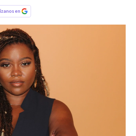
rízanos en