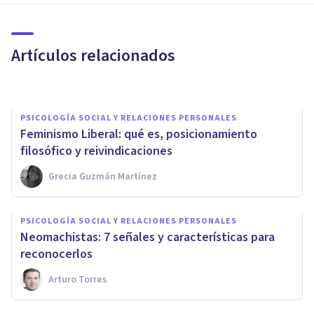
machistas que se dan en la
actualidad
Artículos relacionados
Adrián Triglia
PSICOLOGÍA SOCIAL Y RELACIONES PERSONALES
Feminismo Liberal: qué es, posicionamiento
filosófico y reivindicaciones
Grecia Guzmán Martínez
PSICOLOGÍA SOCIAL Y RELACIONES PERSONALES
PSICOLOGÍA SOCIAL Y RELACIONES PERSONALES
​Transfobia: discriminación
​Neomachistas: 7 señales y características para
contra la diversidad de género
reconocerlos
Arturo Torres
Arturo Torres