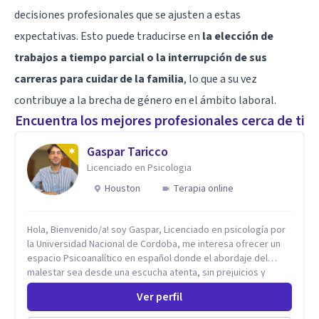
decisiones profesionales que se ajusten a estas
expectativas. Esto puede traducirse en
la elección de
trabajos a tiempo parcial o la interrupción de sus
carreras para cuidar de la familia
, lo que a su vez
contribuye a la brecha de género en el ámbito laboral.
Encuentra los mejores profesionales cerca de ti
Gaspar Taricco
Licenciado en Psicologia
Houston
Terapia online
Hola, Bienvenido/a! soy Gaspar, Licenciado en psicología por
la Universidad Nacional de Cordoba, me interesa ofrecer un
espacio Psicoanalítico en español donde el abordaje del
malestar sea desde una escucha atenta, sin prejuicios y
rescatando lo singular de cada caso, sin caer en etiquetas.
Ver perfil
Considero que todas las personas en algún momento pueden
sufrir y cada una por cuestiones particulares, es en mi