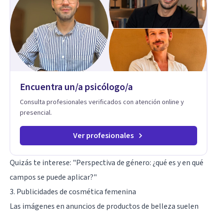
neurociencias y estrategias de cambio basadas en evidencia
para fortalecer la autoestima, desarrollar habilidades
socioemocionales y promover cambios sostenibles. Como
divulgador científico, acerca la psicología y las neurociencias
a la vida cotidiana mediante contenidos claros, rigurosos y
aplicables, con el propósito de impulsar un bienestar integral.
Encuentra un/a psicólogo/a
Consulta profesionales verificados con atención online y
presencial.
Ver profesionales
Quizás te interese:
"Perspectiva de género: ¿qué es y en qué
campos se puede aplicar?"
3. Publicidades de cosmética femenina
Las imágenes en anuncios de productos de belleza suelen