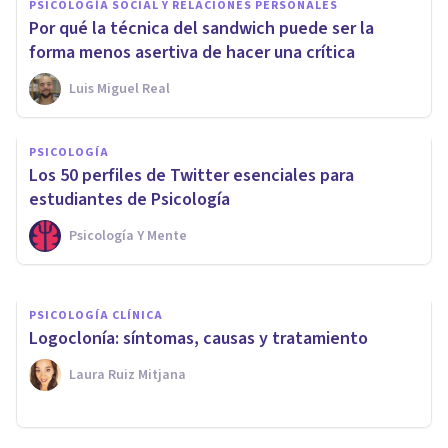
PSICOLOGÍA SOCIAL Y RELACIONES PERSONALES
Por qué la técnica del sandwich puede ser la
forma menos asertiva de hacer una crítica
Luis Miguel Real
PAREJA
PSICOLOGÍA
5 motivos por los que acudir a
Los 50 perfiles de Twitter esenciales para
terapia de pareja
estudiantes de Psicología
Psicología Y Mente
Psicotools
PSICOLOGÍA CLÍNICA
Logoclonía: síntomas, causas y tratamiento
Laura Ruiz Mitjana