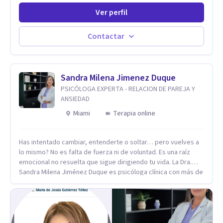
de experiencia, constantemente capacitandose en las
Ver perfil
diferntes areas de la Salud Mental.
Contactar
Sandra Milena Jimenez Duque
PSICÓLOGA EXPERTA - RELACION DE PAREJA Y
ANSIEDAD
Miami
Terapia online
Has intentado cambiar, entenderte o soltar… pero vuelves a
lo mismo? No es falta de fuerza ni de voluntad. Es una raíz
emocional no resuelta que sigue dirigiendo tu vida. La Dra.
Sandra Milena Jiménez Duque es psicóloga clínica con más de
10 años de experiencia, reconocida como una de las
profesionales más destacadas en el abordaje profundo de la
ansiedad, la baja autoestima, la dependencia emocional y los
conflictos de pareja. Ha trabajado con pacientes en
diferentes países, acompañando procesos complejos. Su