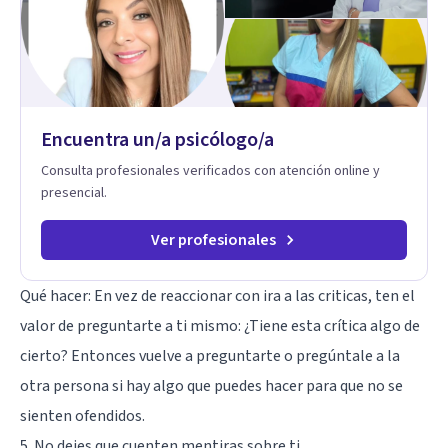
enfoque terapéutico se diferencia por una premisa clara: no
trabaja el síntoma, trabaja la raíz que lo origina. Su
metodología interviene en tres niveles: regulación del
sistema emocional, reprocesamiento de heridas de la
infancia y reestructuración cognitiva profunda, permitiendo
transformar patrones, emociones y decisiones desde su
Encuentra un/a psicólogo/a
origen. Si buscas un proceso superficial, este no es el lugar.
Pero si estás listo(a) para comprender, sanar y transformar la
Consulta profesionales verificados con atención online y
raíz de lo que te ocurre, la Dra. Sandra Milena Jiménez Duque
presencial.
es una de las mejores opciones para acompañarte. Porque
cuando sanas tu mundo interno, cambias tu forma de pensar,
de elegir y de vivir.
Ver profesionales
Qué hacer: En vez de reaccionar con ira a las criticas, ten el
valor de preguntarte a ti mismo: ¿Tiene esta crítica algo de
cierto? Entonces vuelve a preguntarte o pregúntale a la
otra persona si hay algo que puedes hacer para que no se
sienten ofendidos.
5. No dejes que cuenten mentiras sobre ti