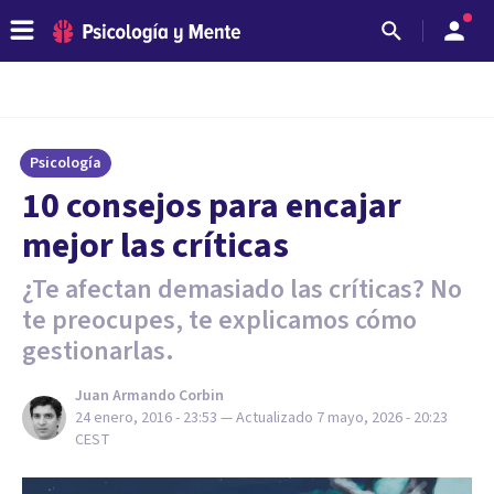
Psicología
​10 consejos para encajar
mejor las críticas
¿Te afectan demasiado las críticas? No
te preocupes, te explicamos cómo
gestionarlas.
Juan Armando Corbin
24 enero, 2016 - 23:53
— Actualizado
7 mayo, 2026 - 20:23
CEST