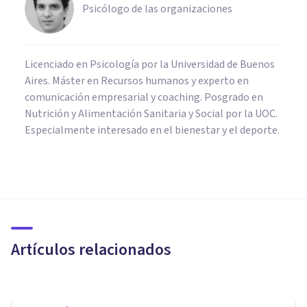
Psicólogo de las organizaciones
Licenciado en Psicología por la Universidad de Buenos
Aires. Máster en Recursos humanos y experto en
comunicación empresarial y coaching. Posgrado en
Nutrición y Alimentación Sanitaria y Social por la UOC.
Especialmente interesado en el bienestar y el deporte.
ORGANIZACIONES, RECURSOS HUMANOS Y MARKETING
Así es la formación a empresas
de En Equilibrio Mental
Artículos relacionados
En Equilibrio Mental