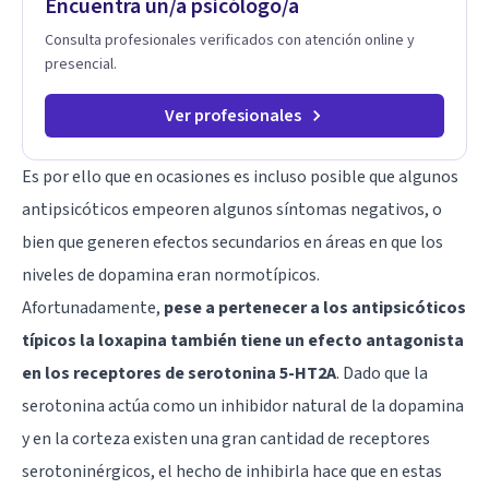
Encuentra un/a psicólogo/a
padres que buscan orientación y pautas claras para educar
sin perder la paciencia ni el control. Si estás listo para dar el
Consulta profesionales verificados con atención online y
primer paso hacia una convivencia familiar más armoniosa,
presencial.
agenda tu sesión y empecemos a trabajar juntos.
Ver profesionales
Es por ello que en ocasiones es incluso posible que algunos
antipsicóticos empeoren algunos síntomas negativos, o
bien que generen efectos secundarios en áreas en que los
niveles de dopamina eran normotípicos.
Afortunadamente,
pese a pertenecer a los antipsicóticos
típicos la loxapina también tiene un efecto antagonista
en los receptores de serotonina 5-HT2A
. Dado que la
serotonina actúa como un inhibidor natural de la dopamina
y en la corteza existen una gran cantidad de receptores
serotoninérgicos, el hecho de inhibirla hace que en estas