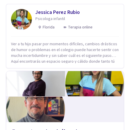
Jessica Perez Rubio
Psicologa infantil
Florida
Terapia online
Ver a tu hijo pasar por momentos difíciles, cambios drásticos
de humor o problemas en el colegio puede hacerte sentir con
mucha incertidumbre y sin saber cuál es el siguiente paso.
Aquí encontrarás un espacio seguro y cálido donde tanto tú
como tus hijos se sentirán realmente escuchados,
comprendidos y apoyados para recuperar la tranquilidad en
casa. Me especializo en guiar a familias a través de
herramientas prácticas y dinámicas adaptadas a la edad de
cada menor, dejando de lado las etiquetas y los tecnicismos.
Mi forma de trabajar se centra en entender las emociones
que hay detrás del comportamiento, ayudándoles a
desarrollar la confianza necesaria para superar sus retos y
fortaleciendo la comunicación entre ustedes. Acompaño a
niños y adolescentes que están lidiando con la ansiedad, la
timidez, la rebeldía o dificultades escolares, así como a