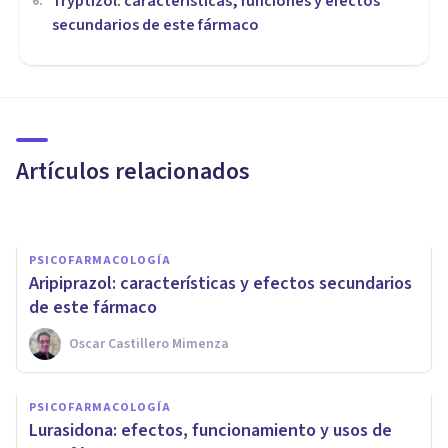
Tryptizol: características, funciones y efectos
6
.
secundarios de este fármaco
PSICOFARMACOLOGÍA
Trifluoperazina: usos y efectos
secundarios de este fármaco
antipsicótico
Artículos relacionados
Psicología Y Mente
PSICOFARMACOLOGÍA
Aripiprazol: características y efectos secundarios
de este fármaco
Oscar Castillero Mimenza
PSICOFARMACOLOGÍA
PSICOFARMACOLOGÍA
Molindona: usos y efectos
Lurasidona: efectos, funcionamiento y usos de