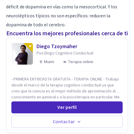
déficit de dopamina en vías como la mesocortical. Y los
neurolépticos típicos no son específicos: reducen la
dopamina de todo el cerebro.
Encuentra los mejores profesionales cerca de ti
Diego Tzoymaher
Psicólogo Cognitivo Conductual
Miami
Terapia online
- PRIMERA ENTREVISTA GRATUITA - TERAPIA ONLINE - Trabajo
desde el marco de la terapia cognitivo conductual ya que
creo que la ciencia es el mejor método de aproximación al
conocimiento en general y a la psicoterapia en particular. Me
interesan los procesos de cambio conductual por los que una
Ver perfil
persona pueda alcanzar sus objetivos, transitando,
aceptando y modificando sus patrones cognitivos y
emocionales. Abordo patologías específicas como trastornos
Contactar
de ansiedad y del ánimo, y también crisis vitales y procesos
de crecimiento personal.