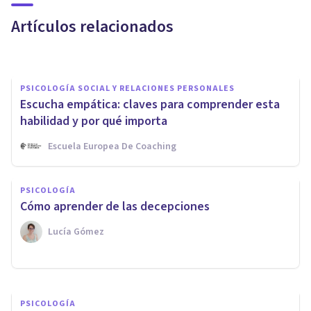
las empresas
Artículos relacionados
Escuela Europea De Coaching
PSICOLOGÍA SOCIAL Y RELACIONES PERSONALES
Escucha empática: claves para comprender esta
habilidad y por qué importa
Escuela Europea De Coaching
PSICOLOGÍA
PSICOLOGÍA
¿Cuál es el verdadero motivo
Cómo aprender de las decepciones
por el que nos angustiamos?
Lucía Gómez
Diego Ghiggino
PSICOLOGÍA