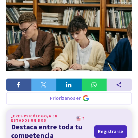
Priorízanos en
¿ERES PSICÓLOGO/A EN
?
ESTADOS UNIDOS
Destaca entre toda tu
Registrarse
competencia