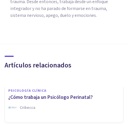
trauma. Desde entonces, trabaja desde un enfoque
integrador y no ha parado de formarse en trauma,
sistema nervioso, apego, duelo y emociones.
PSICOLOGÍA EDUCATIVA Y DEL DESARROLLO
Psicología perinatal: ¿qué es y
qué funciones realiza?
Artículos relacionados
El Prado Psicólogos
PSICOLOGÍA CLÍNICA
¿Cómo trabaja un Psicólogo Perinatal?
Cribecca
PSICOLOGÍA CLÍNICA
Psicología a domicilio: una