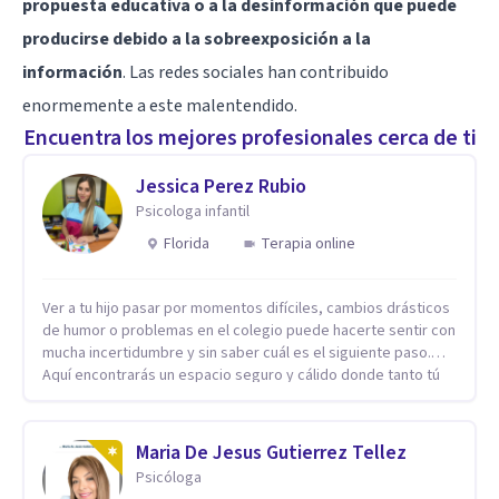
propuesta educativa o a la desinformación que puede
producirse debido a la sobreexposición a la
información
. Las redes sociales han contribuido
enormemente a este malentendido.
Encuentra los mejores profesionales cerca de ti
Jessica Perez Rubio
Psicologa infantil
Florida
Terapia online
Ver a tu hijo pasar por momentos difíciles, cambios drásticos
de humor o problemas en el colegio puede hacerte sentir con
mucha incertidumbre y sin saber cuál es el siguiente paso.
Aquí encontrarás un espacio seguro y cálido donde tanto tú
como tus hijos se sentirán realmente escuchados,
comprendidos y apoyados para recuperar la tranquilidad en
casa. Me especializo en guiar a familias a través de
Maria De Jesus Gutierrez Tellez
herramientas prácticas y dinámicas adaptadas a la edad de
Psicóloga
cada menor, dejando de lado las etiquetas y los tecnicismos.