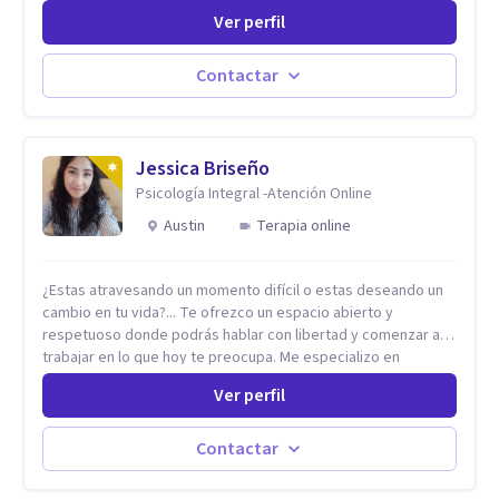
Modificación conductas no deseadas. Impulsividad,
Ver perfil
conductas obsesivas, compulsividad. Trastorno obsesivo
compulsivo. Tratamiento Eficaz para la Depresión (AC)
Evaluación, contención e intervención en riesgo Suicida
Contactar
Conductas autolesivas en el adolescente. Problemas con el
consumo de alcohol y sustancias. Tratamiento del Estrés.
Mindfulness. Estimulación temprana, Establecimiento del
vínculo del Apego Seguro. Orientación sexual,
Jessica Briseño
Acompañamiento Tanatológico. Cuidados paliativos en
Psicología Integral -Atención Online
enfermedades crónicas.
Austin
Terapia online
¿Estas atravesando un momento difícil o estas deseando un
cambio en tu vida?... Te ofrezco un espacio abierto y
respetuoso donde podrás hablar con libertad y comenzar a
trabajar en lo que hoy te preocupa. Me especializo en
Trastornos de Ansiedad y a lo largo de mi experiencia
Ver perfil
profesional he acompañado a muchas Familias y Parejas con
distintas problemáticas como el manejo del estrés,
Autoestima, Gestión de la Ira, Depresión, Retos en la Crianza,
Contactar
Codependencia, Celos, entre otros. Cuento con más de 12
años de experiencia en el área de la Salud mental y he