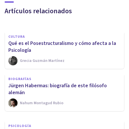
representaciones sociales?
Artículos relacionados
Isabel Rovira Salvador
CULTURA
Qué es el Posestructuralismo y cómo afecta a la
Psicología
Grecia Guzmán Martínez
PSICOLOGÍA
BIOGRAFÍAS
Psicología Diferencial:
Jürgen Habermas: biografía de este filósofo
historia, objetivos y métodos
alemán
Nahum Montagud Rubio
Arturo Torres
PSICOLOGÍA