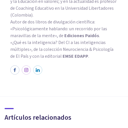
y la Educación en valores; y en la actualidad es profesor
de Coaching Educativo en la Universidad Libertadores
(Colombia).
Autor de dos libros de divulgación científica:
«Psicológicamente hablando: un recorrido por las
maravillas de la mente»
, de
Ediciones Paidós
.
«¿Qué es la inteligencia? Del CI a las inteligencias
múltiples», de la colección Neurociencia & Psicología
de El País y con la editorial
EMSE EDAPP
.
ENTREVISTAS
Andrés Quinteros: "El estrés
también es adaptativo y
necesario"
Artículos relacionados
Psicología Y Mente