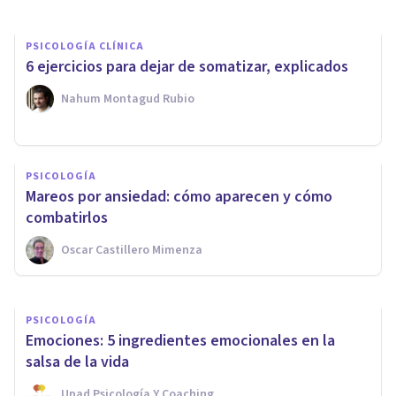
PSICOLOGÍA CLÍNICA
6 ejercicios para dejar de somatizar, explicados
Nahum Montagud Rubio
PSICOLOGÍA CLÍNICA
PSICOLOGÍA
Cómo superar las secuelas del
Mareos por ansiedad: cómo aparecen y cómo
bullying: 8 consejos
combatirlos
Oscar Castillero Mimenza
Laura Ruiz Mitjana
PSICOLOGÍA
Emociones: 5 ingredientes emocionales en la
salsa de la vida
Upad Psicología Y Coaching