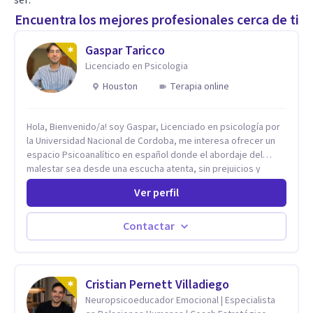
Encuentra los mejores profesionales cerca de ti
Gaspar Taricco
Licenciado en Psicologia
Houston
Terapia online
Hola, Bienvenido/a! soy Gaspar, Licenciado en psicología por
la Universidad Nacional de Cordoba, me interesa ofrecer un
espacio Psicoanalítico en español donde el abordaje del
malestar sea desde una escucha atenta, sin prejuicios y
rescatando lo singular de cada caso, sin caer en etiquetas.
Ver perfil
Considero que todas las personas en algún momento pueden
sufrir y cada una por cuestiones particulares, es en mi
espacio donde se le dará un lugar a esas cuestiones
Contactar
singulares de cada uno, para luego generar cambios. Soy una
persona en constante formación, actualmente curso
seminarios, una especialización en psicoanálisis y también
investigo. Siempre en la búsqueda de ser un mejor
Cristian Pernett Villadiego
profesional.
Neuropsicoeducador Emocional | Especialista