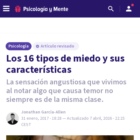
Psicología
Artículo revisado
Los 16 tipos de miedo y sus
características
La sensación angustiosa que vivimos
al notar algo que causa temor no
siempre es de la misma clase.
Jonathan García-Allen
31 enero, 2017 - 18:28
— Actualizado
7 abril, 2026 - 22:25
CEST