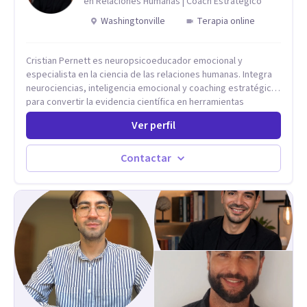
en Relaciones Humanas | Coach Estratégico
Washingtonville
Terapia online
Cristian Pernett es neuropsicoeducador emocional y
especialista en la ciencia de las relaciones humanas. Integra
neurociencias, inteligencia emocional y coaching estratégico
para convertir la evidencia científica en herramientas
prácticas que mejoran la forma en que las personas viven,
Ver perfil
aman, lideran y se comunican. Con más de 20 años de
experiencia, acompaña a personas, parejas y líderes en
procesos de desarrollo personal y profesional. Su trabajo se
Contactar
centra en la regulación emocional, las relaciones de pareja, la
comunicación efectiva y el liderazgo consciente. Su
metodología combina psicología contemporánea,
neurociencias y estrategias de cambio basadas en evidencia
para fortalecer la autoestima, desarrollar habilidades
socioemocionales y promover cambios sostenibles. Como
divulgador científico, acerca la psicología y las neurociencias
a la vida cotidiana mediante contenidos claros, rigurosos y
aplicables, con el propósito de impulsar un bienestar integral.