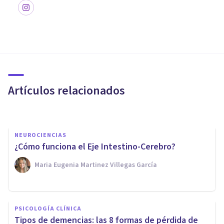
PSICOLOGÍA
Las 8 mejores Maestrías de
Psicología para estudiar en
México
Artículos relacionados
Psicología Y Mente
NEUROCIENCIAS
¿Cómo funciona el Eje Intestino-Cerebro?
Maria Eugenia Martinez Villegas García
PSICOLOGÍA CLÍNICA
Síndrome orgánico cerebral:
PSICOLOGÍA CLÍNICA
qué es, causas y síntomas
Tipos de demencias: las 8 formas de pérdida de