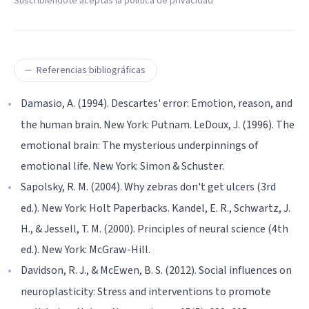
Suscribiéndote aceptas la política de privacidad
Referencias bibliográficas
Damasio, A. (1994). Descartes' error: Emotion, reason, and
the human brain. New York: Putnam. LeDoux, J. (1996). The
emotional brain: The mysterious underpinnings of
emotional life. New York: Simon & Schuster.
Sapolsky, R. M. (2004). Why zebras don't get ulcers (3rd
ed.). New York: Holt Paperbacks. Kandel, E. R., Schwartz, J.
H., & Jessell, T. M. (2000). Principles of neural science (4th
ed.). New York: McGraw-Hill.
Davidson, R. J., & McEwen, B. S. (2012). Social influences on
neuroplasticity: Stress and interventions to promote