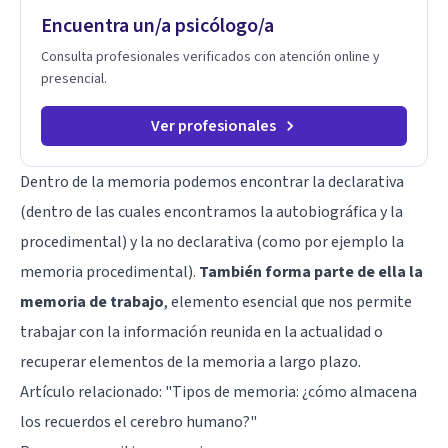
transformar patrones, emociones y decisiones desde su
Encuentra un/a psicólogo/a
origen. Si buscas un proceso superficial, este no es el lugar.
Pero si estás listo(a) para comprender, sanar y transformar la
Consulta profesionales verificados con atención online y
raíz de lo que te ocurre, la Dra. Sandra Milena Jiménez Duque
presencial.
es una de las mejores opciones para acompañarte. Porque
cuando sanas tu mundo interno, cambias tu forma de pensar,
de elegir y de vivir.
Ver profesionales
Dentro de la memoria podemos encontrar la declarativa
(dentro de las cuales encontramos la autobiográfica y la
procedimental) y la no declarativa (como por ejemplo la
memoria procedimental).
También forma parte de ella la
memoria de trabajo
, elemento esencial que nos permite
trabajar con la información reunida en la actualidad o
recuperar elementos de la memoria a largo plazo.
Artículo relacionado: "
Tipos de memoria: ¿cómo almacena
los recuerdos el cerebro humano?
"