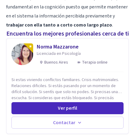
fundamental en la cognición puesto que permite mantener
en el sistema la información percibida previamente y
trabajar con ella tanto a corto como largo plazo
.
Encuentra los mejores profesionales cerca de ti
Norma Mazzarone
Licenciada en Psicología
Buenos Aires
Terapia online
Si estas viviendo conflictos familiares. Crisis matrimoniales.
Relaciones dificiles. Si estás pasando por un momento de
difícil solución. Si sentís que solo no podes. Si precisas una
escucha. Si consideras que estás bloqueado. Si precisás
comprensión. Si no logras definir proyectos, objetivos,
Ver perfil
sueños, deseos. Si pensás que lo que te pasa no es tan
grave, pero podría ayudar. Si estás en adicciones y tu
intención es hacer algo con lo que te está pasando. No dudes
Contactar
en comunicarte a fin de comenzar a resolver la situación que
está generando esa angustia.