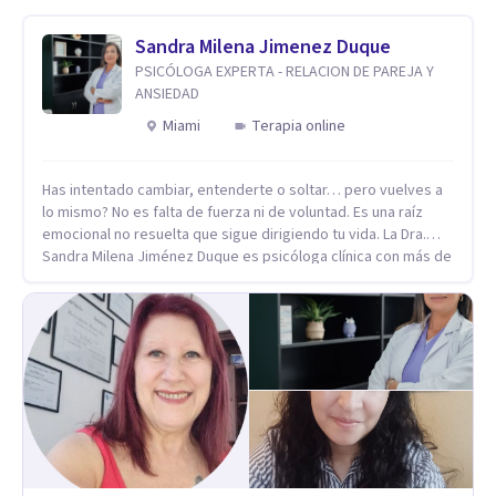
Sandra Milena Jimenez Duque
PSICÓLOGA EXPERTA - RELACION DE PAREJA Y
ANSIEDAD
Miami
Terapia online
Has intentado cambiar, entenderte o soltar… pero vuelves a
lo mismo? No es falta de fuerza ni de voluntad. Es una raíz
emocional no resuelta que sigue dirigiendo tu vida. La Dra.
Sandra Milena Jiménez Duque es psicóloga clínica con más de
10 años de experiencia, reconocida como una de las
profesionales más destacadas en el abordaje profundo de la
ansiedad, la baja autoestima, la dependencia emocional y los
conflictos de pareja. Ha trabajado con pacientes en
diferentes países, acompañando procesos complejos. Su
enfoque terapéutico se diferencia por una premisa clara: no
trabaja el síntoma, trabaja la raíz que lo origina. Su
metodología interviene en tres niveles: regulación del
sistema emocional, reprocesamiento de heridas de la
infancia y reestructuración cognitiva profunda, permitiendo