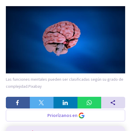
Las funciones mentales pueden ser clasificadas según su grado de
complejidad.
Pixabay
Priorízanos en