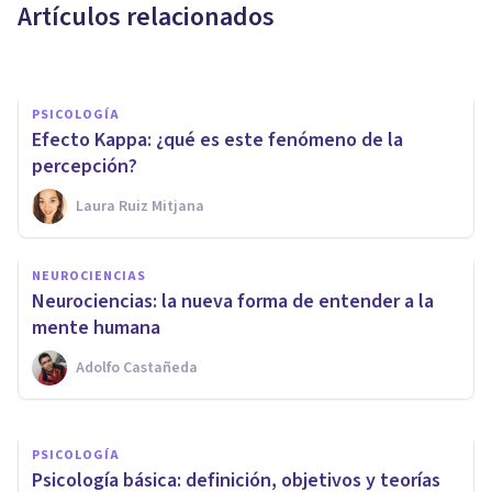
Artículos relacionados
Arturo Torres
PSICOLOGÍA
Efecto Kappa: ¿qué es este fenómeno de la
percepción?
Laura Ruiz Mitjana
PSICOLOGÍA EDUCATIVA Y DEL DESARROLLO
Tríada didáctica:
NEUROCIENCIAS
características y componentes
Neurociencias: la nueva forma de entender a la
de este modelo educativo
mente humana
Adolfo Castañeda
Laura Ruiz Mitjana
PSICOLOGÍA
Psicología básica: definición, objetivos y teorías