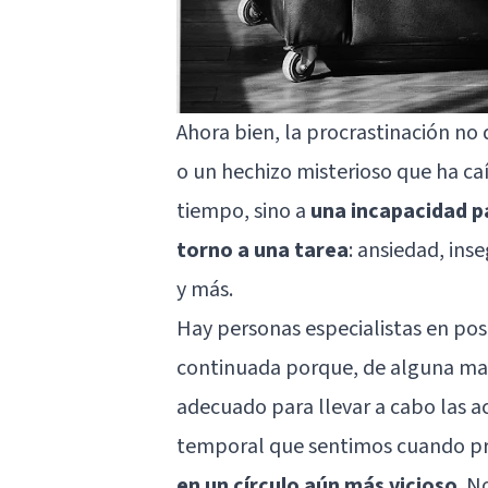
Ahora bien, la procrastinación no
o un hechizo misterioso que ha ca
tiempo, sino a
una incapacidad p
torno a una tarea
:
ansiedad
, ins
y más.
Hay personas especialistas en po
continuada porque, de alguna man
adecuado para llevar a cabo las ac
temporal que sentimos cuando pr
en un círculo aún más vicioso
. N