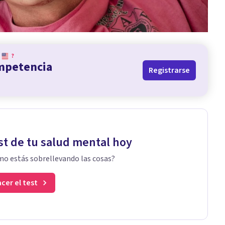
?
ompetencia
Registrarse
st de tu salud mental hoy
o estás sobrellevando las cosas?
cer el test