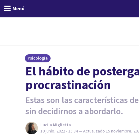
Menú
Psicología
El hábito de posterga
procrastinación
Estas son las características 
sin decidirnos a abordarlo.
Lucila Miglietta
10 junio, 2022 - 15:34
— Actualizado
15 noviembre, 202