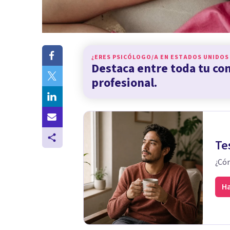
¿ERES PSICÓLOGO/A EN
ESTADOS UNIDOS
Destaca entre toda tu c
profesional.
Te
¿Cóm
Ha