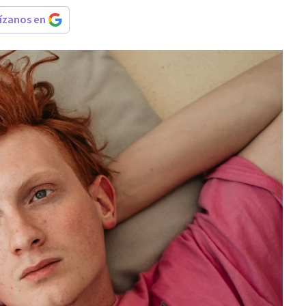
rízanos en