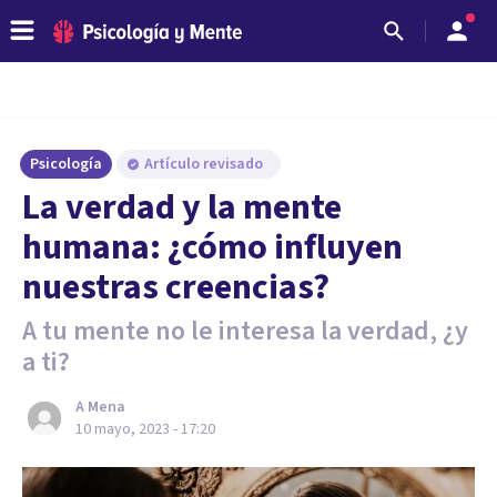
Psicología
Artículo revisado
La verdad y la mente
humana: ¿cómo influyen
nuestras creencias?
A tu mente no le interesa la verdad, ¿y
a ti?
A Mena
10 mayo, 2023 - 17:20