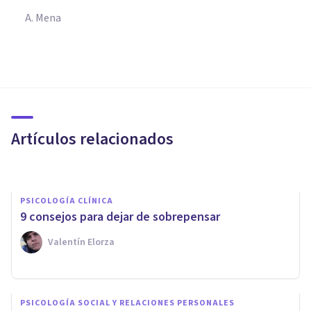
A. Mena
COGNICIÓN E INTELIGENCIA
​Cognición: definición,
procesos principales y
funcionamiento
Artículos relacionados
Arturo Torres
PSICOLOGÍA CLÍNICA
9 consejos para dejar de sobrepensar
Valentín Elorza
PSICOLOGÍA
PSICOLOGÍA SOCIAL Y RELACIONES PERSONALES
¿Por qué es importante la