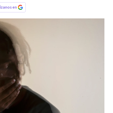
rízanos en