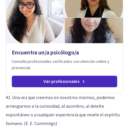
busco eliminar el malestar, sino transformar la relación que
tienes con lo que sientes y piensas. Acompaño a que puedas
sostener tu experiencia interna con mayor flexibilidad, sin
tener que luchar constantemente contigo. Integro también
herramientas como mindfulness, escritura terapéutica y
recursos creativos, que permiten acceder a niveles más
profundos de la experiencia, más allá de lo únicamente
racional.
Encuentra un/a psicólogo/a
Consulta profesionales verificados con atención online y
presencial.
Ver profesionales
41. Una vez que creemos en nosotros mismos, podemos
arriesgarnos a la curiosidad, al asombro, al deleite
espontáneo o a cualquier experiencia que revele el espíritu
humano. (E .E. Cummings)