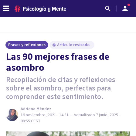
Frases y reflexiones
Artículo revisado
Las 90 mejores frases de
asombro
Recopilación de citas y reflexiones
sobre el asombro, perfectas para
comprender este sentimiento.
Adriana Méndez
16 noviembre, 2021 - 14:31
— Actualizado
7 junio, 2025 -
08:55
CEST