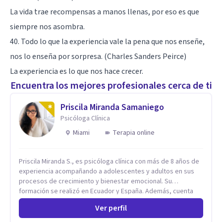
La vida trae recompensas a manos llenas, por eso es que
siempre nos asombra.
40. Todo lo que la experiencia vale la pena que nos enseñe,
nos lo enseña por sorpresa. (Charles Sanders Peirce)
La experiencia es lo que nos hace crecer.
Encuentra los mejores profesionales cerca de ti
Priscila Miranda Samaniego
Psicóloga Clínica
Miami
Terapia online
Priscila Miranda S., es psicóloga clínica con más de 8 años de
experiencia acompañando a adolescentes y adultos en sus
procesos de crecimiento y bienestar emocional. Su
formación se realizó en Ecuador y España. Además, cuenta
con un Máster en Psicooncología (INEFOC) y diversos
Ver perfil
diplomados que respaldan su práctica profesional. Se
especializo en ansiedad, autoestima, dependencia