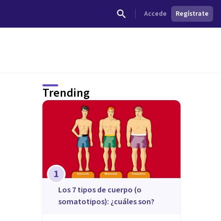
Accede
Regístrate
Trending
1
​Los 7 tipos de cuerpo (o
somatotipos): ¿cuáles son?