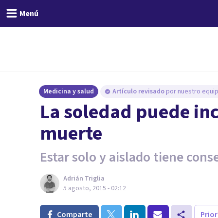
Menú
Medicina y salud
Artículo revisado
por nuestro equip
​La soledad puede in
muerte
Estar solo y aislado tiene con
Adrián Triglia
5 agosto, 2015 - 02:12
Comparte
Prio