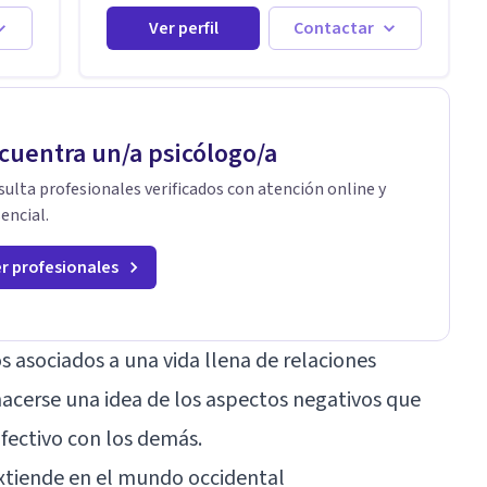
Trastornos de Ansiedad y a lo largo de mi
omo
experiencia profesional he acompañado a
Ver perfil
Contactar
muchas Familias y Parejas con distintas
problemáticas como el manejo del estrés,
Autoestima, Gestión de la Ira, Depresión, Retos
 es
en la Crianza, Codependencia, Celos, entre
ia
otros. Cuento con más de 12 años de
cuentra un/a psicólogo/a
experiencia en el área de la Salud mental y he
trabajado en distintos contextos clínicos con
ulta profesionales verificados con atención online y
niños, Adolescentes y Adultos
encial.
r profesionales
s asociados a una vida llena de relaciones
 hacerse una idea de los aspectos negativos que
 afectivo con los demás.
xtiende en el mundo occidental