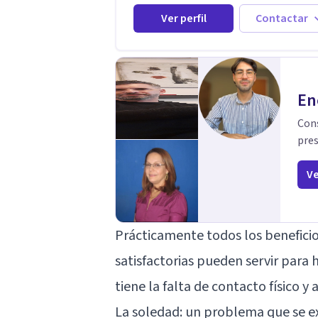
personas con ansiedad y depresión, así c
Ver perfil
Contactar
problemas de conducta y comportamiento.
Desarrollo de personas maximizando su
potencial y elevando su desempeño.
Estableciendo metas a corto y largo plazo,
vital para la vida de cada uno tener su prop
vision.
En
Cons
pres
Ve
Prácticamente todos los beneficio
satisfactorias pueden servir para
tiene la falta de contacto físico y
La soledad: un problema que se e