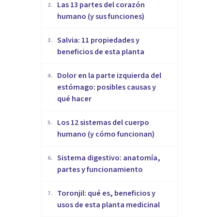
Las 13 partes del corazón
2
.
humano (y sus funciones)
Salvia: 11 propiedades y
3
.
beneficios de esta planta
Dolor en la parte izquierda del
4
.
estómago: posibles causas y
qué hacer
Los 12 sistemas del cuerpo
5
.
humano (y cómo funcionan)
Sistema digestivo: anatomía,
6
.
partes y funcionamiento
Toronjil: qué es, beneficios y
7
.
usos de esta planta medicinal