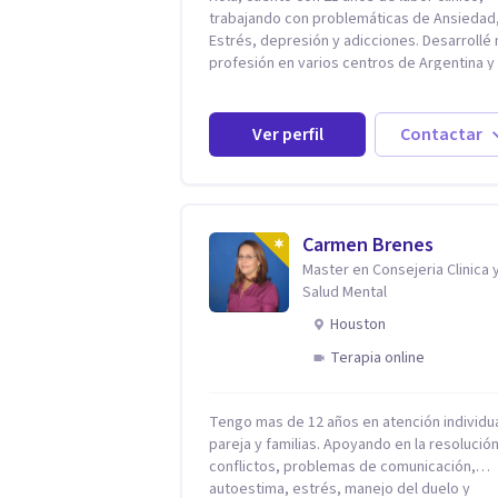
trabajando con problemáticas de Ansiedad
Estrés, depresión y adicciones. Desarrollé mi
profesión en varios centros de Argentina y
Estados Unidos y actualmente me dedico a 
práctica privada. Utilizo terapias cognitivas
conductuales basadas en evidencia científi
Ver perfil
Contactar
con comprobados resultados. Los objetivos
terapéuticos están centrados en brindar
herramientas concretas para el cambio, qu
permitan desarrollar nuevas habilidades y
estrategias basadas en la salud y calidad d
Carmen Brenes
vida.
Master en Consejeria Clinica 
Salud Mental
Houston
Terapia online
Tengo mas de 12 años en atención individua
pareja y familias. Apoyando en la resolució
conflictos, problemas de comunicación,
autoestima, estrés, manejo del duelo y