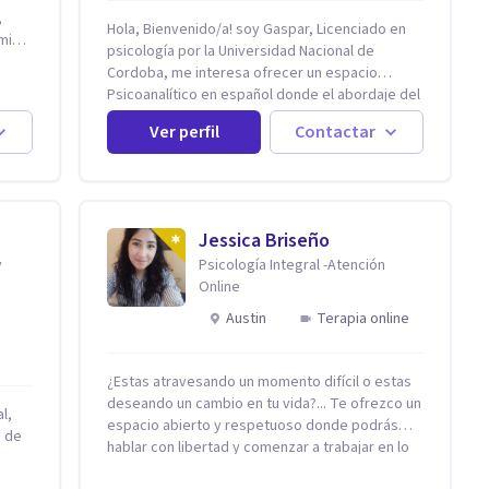
,
Hola, Bienvenido/a! soy Gaspar, Licenciado en
psicología por la Universidad Nacional de
Cordoba, me interesa ofrecer un espacio
la
Psicoanalítico en español donde el abordaje del
malestar sea desde una escucha atenta, sin
ca
Ver perfil
Contactar
prejuicios y rescatando lo singular de cada
caso, sin caer en etiquetas. Considero que
todas las personas en algún momento pueden
e
sufrir y cada una por cuestiones particulares, es
en mi espacio donde se le dará un lugar a esas
e
Jessica Briseño
cuestiones singulares de cada uno, para luego
y
Psicología Integral -Atención
generar cambios. Soy una persona en constante
Online
formación, actualmente curso seminarios, una
especialización en psicoanálisis y también
Austin
Terapia online
investigo. Siempre en la búsqueda de ser un
mejor profesional.
¿Estas atravesando un momento difícil o estas
deseando un cambio en tu vida?... Te ofrezco un
l,
espacio abierto y respetuoso donde podrás
n de
hablar con libertad y comenzar a trabajar en lo
que hoy te preocupa. Me especializo en