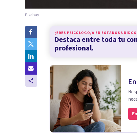
Pixabay
¿ERES PSICÓLOGO/A EN
ESTADOS UNIDOS
Destaca entre toda tu c
profesional.
En
Resp
nece
En