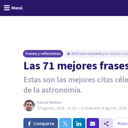
Menú
Frases y reflexiones
Artículo revisado
por nuestro eq
Las 71 mejores frase
Estas son las mejores citas cél
de la astronomía.
Xavier Molina
20 agosto, 2018 - 21:16
— Actualizado
4 agosto, 2025 
Comparte
Prio