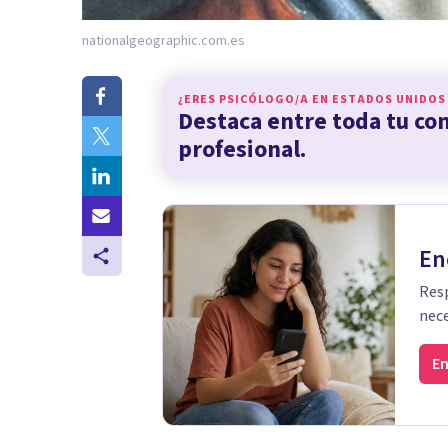
nationalgeographic.com.es
¿ERES PSICÓLOGO/A EN
ESTADOS UNIDOS
Destaca entre toda tu c
profesional.
En
Resp
nece
En