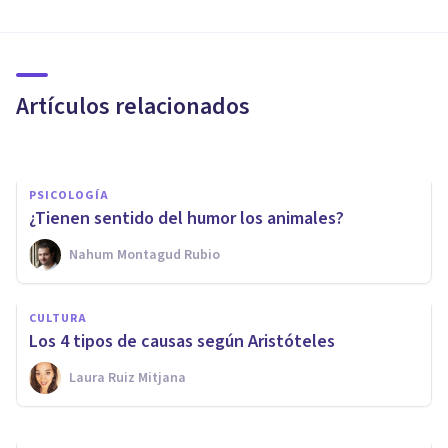
¿Qué es la Teoría Crítica? Sus
ideas, objetivos y autores
principales
Artículos relacionados
Grecia Guzmán Martínez
PSICOLOGÍA
¿Tienen sentido del humor los animales?
Nahum Montagud Rubio
CULTURA
La teoría del error de Mackie:
CULTURA
¿existe la moral objetiva?
Los 4 tipos de causas según Aristóteles
Laura Ruiz Mitjana
Oscar Castillero Mimenza