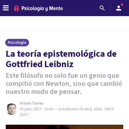
Psicología
​La teoría epistemológica de
Gottfried Leibniz
Este filósofo no solo fue un genio que
compitió con Newton, sino que cambió
nuestro modo de pensar.
Arturo Torres
18 julio, 2017 - 16:43
— Actualizado
18 abril, 2026 - 04:54
CEST