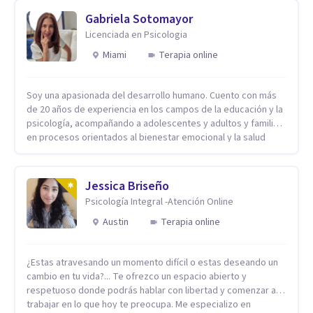
Gabriela Sotomayor
Licenciada en Psicologia
Miami
Terapia online
Soy una apasionada del desarrollo humano. Cuento con más
de 20 años de experiencia en los campos de la educación y la
psicología, acompañando a adolescentes y adultos y familias
en procesos orientados al bienestar emocional y la salud
mental. Mi visión es contribuir, a través de mi trabajo, a que
las personas accedan a una vida más digna, plena y con
sentido. Considero que esto es posible cuando
Jessica Briseño
desarrollamos una mayor conciencia de nuestro mundo
Psicología Integral -Atención Online
interior y de la manera en que nuestras experiencias influyen
en nuestra forma de sentir, pensar y relacionarnos. Mi misión
Austin
Terapia online
es ofrecer un espacio de acompañamiento en salud mental
basado en la comprensión, la compasión y el respeto por el
¿Estas atravesando un momento difícil o estas deseando un
ritmo de cada persona. Integro conocimientos y herramientas
cambio en tu vida?... Te ofrezco un espacio abierto y
de la psicología con un enfoque informado en trauma para
respetuoso donde podrás hablar con libertad y comenzar a
ayudar a mis clientes a comprender sus conflictos internos,
trabajar en lo que hoy te preocupa. Me especializo en
fortalecer sus recursos personales, desarrollar nuevas