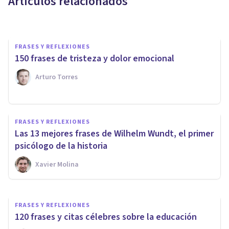
Artículos relacionados
Oscar Castillero Mimenza
FRASES Y REFLEXIONES
150 frases de tristeza y dolor emocional
Arturo Torres
FRASES Y REFLEXIONES
FRASES Y REFLEXIONES
100 frases poéticas llenas de
Las 13 mejores frases de Wilhelm Wundt, el primer
sensibilidad
psicólogo de la historia
Xavier Molina
Isha Sarmiento
FRASES Y REFLEXIONES
120 frases y citas célebres sobre la educación