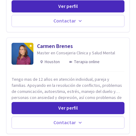
sexual desde una perspectiva multidisciplinar BIO-PSICO-
Ver perfil
SOCIAL ya que aunque las bases de mi trabajo son
psicológicas, si no se tienen en consideración otros factores
la terapia puede no funcionar al tener una visión demasiado
Contactar
simplista, excluyendo de antemano otros factores que
pueden influir. Mi intención es ayudar para conseguir una
mejora global de tu sexualidad, considerando cada caso
como algo particular e intentando adaptarme a tu situación
Carmen Brenes
personal concreta. En especial mi ámbito de trabajo es la
Master en Consejeria Clinica y Salud Mental
disfunción eréctil, la eyaculación precoz y la falta de deseo
Houston
Terapia online
tanto en mujeres como en hombres. La sexualidad es de
enorme importancia tanto para el bienestar físico y mental
como a nivel personal para una buena autoestima y una
Tengo mas de 12 años en atención individual, pareja y
relación saludable de pareja.
familias. Apoyando en la resolución de conflictos, problemas
de comunicación, autoestima, estrés, manejo del duelo y
personas con ansiedad y depresión, así como problemas de
conducta y comportamiento. Desarrollo de personas
Ver perfil
maximizando su potencial y elevando su desempeño.
Estableciendo metas a corto y largo plazo, es vital para la
vida de cada uno tener su propia vision.
Contactar