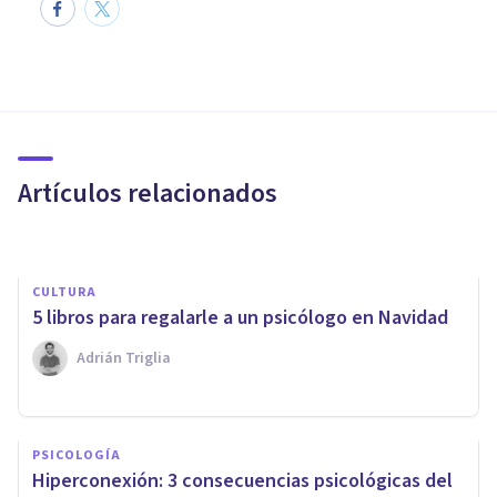
CULTURA
10 películas sobre
psicoterapeutas y psiquiatras
Artículos relacionados
Arturo Torres
CULTURA
5 libros para regalarle a un psicólogo en Navidad
Adrián Triglia
PSICOLOGÍA SOCIAL Y RELACIONES PERSONALES
​Las relaciones en el ocio
PSICOLOGÍA
nocturno: análisis cultural
Hiperconexión: 3 consecuencias psicológicas del