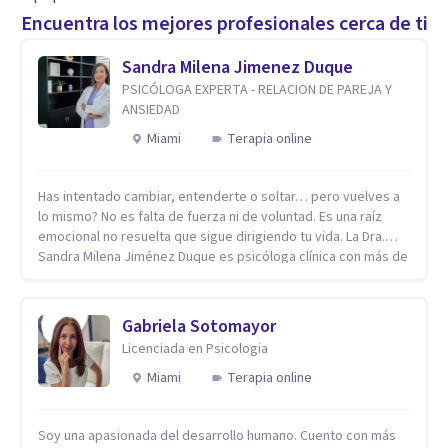
Encuentra los mejores profesionales cerca de ti
Sandra Milena Jimenez Duque
PSICÓLOGA EXPERTA - RELACION DE PAREJA Y
ANSIEDAD
Miami
Terapia online
Has intentado cambiar, entenderte o soltar… pero vuelves a
lo mismo? No es falta de fuerza ni de voluntad. Es una raíz
emocional no resuelta que sigue dirigiendo tu vida. La Dra.
Sandra Milena Jiménez Duque es psicóloga clínica con más de
10 años de experiencia, reconocida como una de las
profesionales más destacadas en el abordaje profundo de la
ansiedad, la baja autoestima, la dependencia emocional y los
Gabriela Sotomayor
conflictos de pareja. Ha trabajado con pacientes en
Licenciada en Psicologia
diferentes países, acompañando procesos complejos. Su
enfoque terapéutico se diferencia por una premisa clara: no
Miami
Terapia online
trabaja el síntoma, trabaja la raíz que lo origina. Su
metodología interviene en tres niveles: regulación del
Soy una apasionada del desarrollo humano. Cuento con más
sistema emocional, reprocesamiento de heridas de la