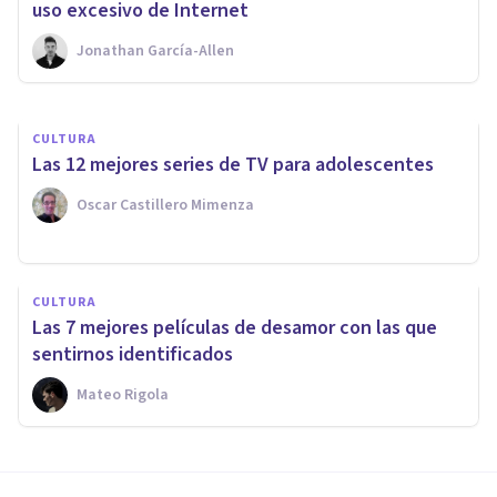
desde una perspectiva de
uso excesivo de Internet
género
Jonathan García-Allen
Pablo Álvarez Carneros
CULTURA
Las 12 mejores series de TV para adolescentes
Oscar Castillero Mimenza
CULTURA
Las 7 mejores películas de desamor con las que
sentirnos identificados
Mateo Rigola