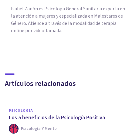
Isabel Zanón es Psicóloga General Sanitaria experta en
la atención a mujeres y especializada en Malestares de
Género. Atiende a través de la modalidad de terapia
online por videollamada.
PSICOLOGÍA SOCIAL Y RELACIONES PERSONALES
¿Cómo saber si has
desarrollado dependencia
emocional?
Artículos relacionados
Ignacio García Vicente
PSICOLOGÍA
Los 5 beneficios de la Psicología Positiva
Psicología Y Mente