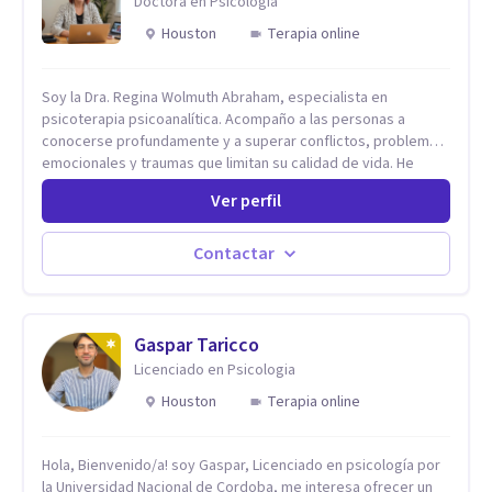
Doctora en Psicología
Houston
Terapia online
Soy la Dra. Regina Wolmuth Abraham, especialista en
psicoterapia psicoanalítica. Acompaño a las personas a
conocerse profundamente y a superar conflictos, problemas
emocionales y traumas que limitan su calidad de vida. He
trabajado en reconocidas instituciones como el Hospital
Ver perfil
Psiquiátrico San Rafael, Instituto Psiquiátrico MENDAO, San
Bernardino, Hospital Psiquiátrico Infantil y el Centro de
Integración Juvenil. Además, tuve el privilegio de colaborar
Contactar
en comunidades como Olivar del Conde y Xochimilco, lo que
me permitió conocer diversas realidades y necesidades.
Gaspar Taricco
Licenciado en Psicologia
Houston
Terapia online
Hola, Bienvenido/a! soy Gaspar, Licenciado en psicología por
la Universidad Nacional de Cordoba, me interesa ofrecer un