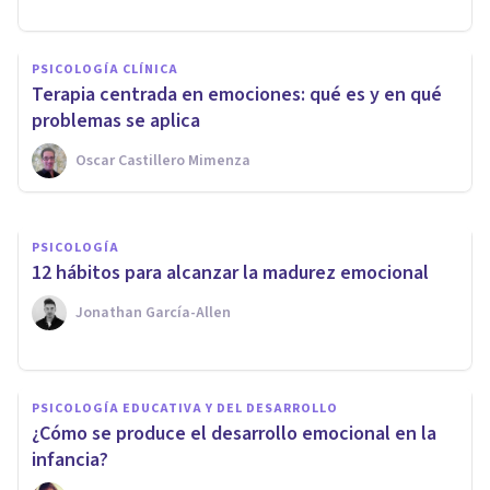
PSICOLOGÍA
6 claves para combatir el
PSICOLOGÍA CLÍNICA
autosabotaje y cumplir
Terapia centrada en emociones: qué es y en qué
objetivos
problemas se aplica
Oscar Castillero Mimenza
Psicología Y Mente
PSICOLOGÍA
12 hábitos para alcanzar la madurez emocional
Jonathan García-Allen
PSICOLOGÍA EDUCATIVA Y DEL DESARROLLO
¿Cómo se produce el desarrollo emocional en la
infancia?