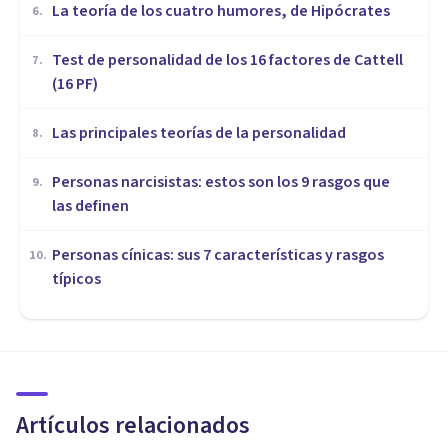
​La teoría de los cuatro humores, de Hipócrates
6
.
Test de personalidad de los 16 factores de Cattell
7
.
(16 PF)
Las principales teorías de la personalidad
8
.
Personas narcisistas: estos son los 9 rasgos que
9
.
las definen
Personas cínicas: sus 7 características y rasgos
10
.
típicos
PERSONALIDAD
Música y personalidad: ¿qué
vinculación tienen?
Artículos relacionados
Bertrand Regader