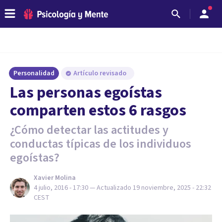
Personalidad
Artículo revisado
Las personas egoístas
comparten estos 6 rasgos
¿Cómo detectar las actitudes y
conductas típicas de los individuos
egoístas?
Xavier Molina
4 julio, 2016 - 17:30
— Actualizado
19 noviembre, 2025 - 22:32
CEST