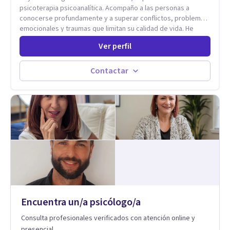
resiliencia y bienestar. Creo profundamente en la
psicoterapia psicoanalítica. Acompaño a las personas a
autoconciencia como un camino fundamental para la
conocerse profundamente y a superar conflictos, problemas
transformación personal y para construir una vida más
emocionales y traumas que limitan su calidad de vida. He
auténtica y significativa.
trabajado en reconocidas instituciones como el Hospital
Ver perfil
Psiquiátrico San Rafael, Instituto Psiquiátrico MENDAO, San
Bernardino, Hospital Psiquiátrico Infantil y el Centro de
Integración Juvenil. Además, tuve el privilegio de colaborar
Contactar
en comunidades como Olivar del Conde y Xochimilco, lo que
me permitió conocer diversas realidades y necesidades.
Encuentra un/a psicólogo/a
Consulta profesionales verificados con atención online y
presencial.