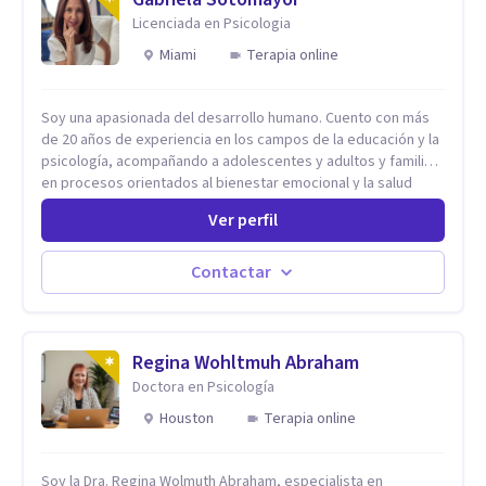
Licenciada en Psicologia
Miami
Terapia online
Soy una apasionada del desarrollo humano. Cuento con más
de 20 años de experiencia en los campos de la educación y la
psicología, acompañando a adolescentes y adultos y familias
en procesos orientados al bienestar emocional y la salud
mental. Mi visión es contribuir, a través de mi trabajo, a que
Ver perfil
las personas accedan a una vida más digna, plena y con
sentido. Considero que esto es posible cuando
desarrollamos una mayor conciencia de nuestro mundo
Contactar
interior y de la manera en que nuestras experiencias influyen
en nuestra forma de sentir, pensar y relacionarnos. Mi misión
es ofrecer un espacio de acompañamiento en salud mental
basado en la comprensión, la compasión y el respeto por el
Regina Wohltmuh Abraham
ritmo de cada persona. Integro conocimientos y herramientas
Doctora en Psicología
de la psicología con un enfoque informado en trauma para
Houston
Terapia online
ayudar a mis clientes a comprender sus conflictos internos,
fortalecer sus recursos personales, desarrollar nuevas
estrategias de afrontamiento y avanzar con mayor claridad,
Soy la Dra. Regina Wolmuth Abraham, especialista en