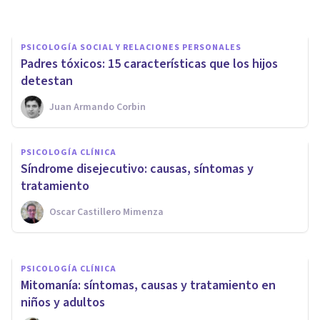
PSICOLOGÍA SOCIAL Y RELACIONES PERSONALES
​Padres tóxicos: 15 características que los hijos
detestan
Juan Armando Corbin
PSICOLOGÍA SOCIAL Y RELACIONES PERSONALES
PSICOLOGÍA CLÍNICA
Falta de empatía: 12 signos
Síndrome disejecutivo: causas, síntomas y
que la delatan
tratamiento
Oscar Castillero Mimenza
Oscar Castillero Mimenza
PSICOLOGÍA CLÍNICA
Mitomanía: síntomas, causas y tratamiento en
niños y adultos