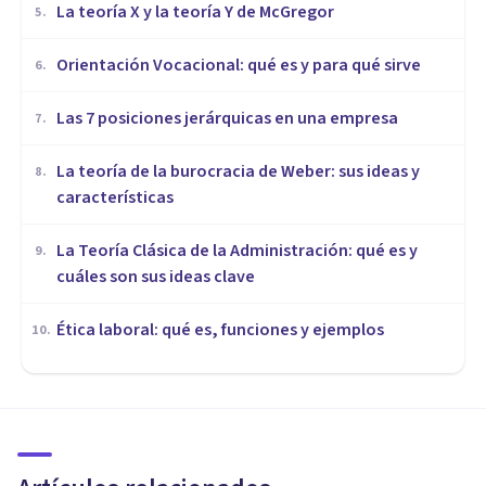
La teoría X y la teoría Y de McGregor
5
.
Orientación Vocacional: qué es y para qué sirve
6
.
Las 7 posiciones jerárquicas en una empresa
7
.
La teoría de la burocracia de Weber: sus ideas y
8
.
características
La Teoría Clásica de la Administración: qué es y
9
.
cuáles son sus ideas clave
Ética laboral: qué es, funciones y ejemplos
10
.
ORGANIZACIONES, RECURSOS HUMANOS Y MARKETING
¿Cómo dejar de compararse
con compañeros de trabajo?