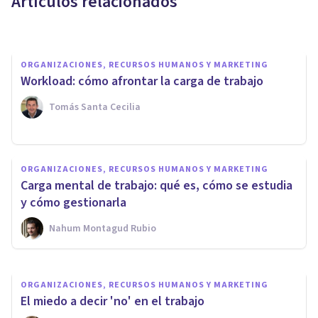
Artículos relacionados
Nahum Montagud Rubio
ORGANIZACIONES, RECURSOS HUMANOS Y MARKETING
Workload: cómo afrontar la carga de trabajo
Tomás Santa Cecilia
ORGANIZACIONES, RECURSOS HUMANOS Y MARKETING
Las 8 consecuencias del exceso
ORGANIZACIONES, RECURSOS HUMANOS Y MARKETING
de trabajo: problemas de salud
Carga mental de trabajo: qué es, cómo se estudia
física y mental
y cómo gestionarla
Nahum Montagud Rubio
Arturo Torres
ORGANIZACIONES, RECURSOS HUMANOS Y MARKETING
El miedo a decir 'no' en el trabajo