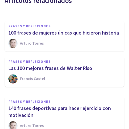
Artículos relacionados
César Juárez
FRASES Y REFLEXIONES
100 frases de mujeres únicas que hicieron historia
Arturo Torres
FRASES Y REFLEXIONES
90 frases y reflexiones de
FRASES Y REFLEXIONES
Jaime Sabines
Las 100 mejores frases de Walter Riso
Francis Castel
César Juárez
FRASES Y REFLEXIONES
140 frases deportivas para hacer ejercicio con
motivación
Arturo Torres