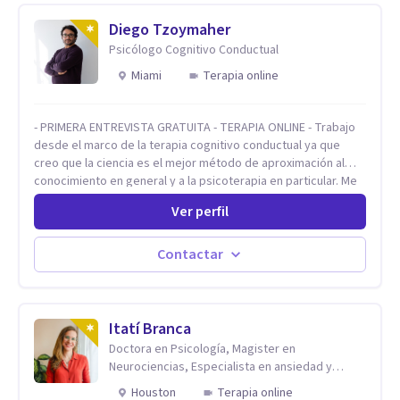
Diego Tzoymaher
Psicólogo Cognitivo Conductual
Miami
Terapia online
- PRIMERA ENTREVISTA GRATUITA - TERAPIA ONLINE - Trabajo
desde el marco de la terapia cognitivo conductual ya que
creo que la ciencia es el mejor método de aproximación al
conocimiento en general y a la psicoterapia en particular. Me
interesan los procesos de cambio conductual por los que una
Ver perfil
persona pueda alcanzar sus objetivos, transitando,
aceptando y modificando sus patrones cognitivos y
emocionales. Abordo patologías específicas como trastornos
Contactar
de ansiedad y del ánimo, y también crisis vitales y procesos
de crecimiento personal.
Itatí Branca
Doctora en Psicología, Magister en
Neurociencias, Especialista en ansiedad y
mindfulness
Houston
Terapia online