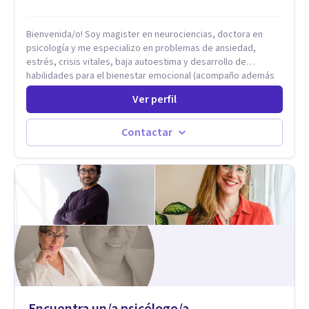
Bienvenida/o! Soy magister en neurociencias, doctora en
psicología y me especializo en problemas de ansiedad,
estrés, crisis vitales, baja autoestima y desarrollo de
habilidades para el bienestar emocional (acompaño además
problemáticas como la desregulación emocional, tendencias
Ver perfil
perfeccionistas, liderazgo, problemas de sueño, depresión,
entre otras).
Contactar
Encuentra un/a psicólogo/a