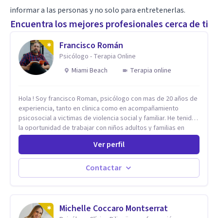
informar a las personas y no solo para entretenerlas.
Encuentra los mejores profesionales cerca de ti
Francisco Román
Psicólogo - Terapia Online
Miami Beach
Terapia online
Hola ! Soy francisco Roman, psicólogo con mas de 20 años de
experiencia, tanto en clinica como en acompañamiento
psicosocial a victimas de violencia social y familiar. He tenido
la oportunidad de trabajar con niños adultos y familias en
todos los espacios y esto me ha dado un una variedad de
Ver perfil
aprendizajes que ahora pongo a tu disposicion. En la
actualidad puedo atenderte de manera presencial y/o virtual,
de lunes a sabado. el costo de cada sesión lo acordamos en
Contactar
el primer contacto
Michelle Coccaro Montserrat