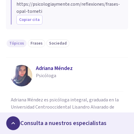
https://psicologiaymente.com/reflexiones/frases-
opal-tometi
Copiar cita
Tópicos
Frases
Sociedad
Adriana Méndez
Psicóloga
Adriana Méndez es psicóloga integral, graduada en la
Universidad Centrooccidental Lisandro Alvarado de
Venezuela. Apasionada de la escritura, la lectura y la
divulgación científica, especialmente en el campo de la
Consulta a nuestros especialistas
salud mental.