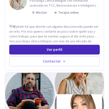
Psicóloga Clínica Bilingüe con formación
avanzada en TCC, Neurociencias e Inteligencia
Emocional.
Weston
Terapia online
👋🏽¡Hola! Sé que abrirte con alguien desconocido puede ser
un reto. Por eso quiero contarte un poco sobre quién soy y
cómo trabajo, para que te sientas seguro al dar este paso.
Soy psicóloga clínica bilingüe con más de una década de
experiencia. He dictado conferencias, escrito artículos y
Ver perfil
ejercido como profesora universitaria. Un dato curioso: he
vivido en varios países y conozco de primera mano lo que
significa ser migrante, adaptarse a los cambios y empezar de
Contactar
nuevo.