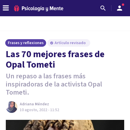
Frases y reflexiones
Artículo revisado
Las 70 mejores frases de
Opal Tometi
Un repaso a las frases más
inspiradoras de la activista Opal
Tometi.
Adriana Méndez
10 agosto, 2022 - 11:52