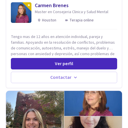
Carmen Brenes
Master en Consejeria Clinica y Salud Mental
Houston
Terapia online
Tengo mas de 12 años en atención individual, pareja y
familias. Apoyando en la resolución de conflictos, problemas
de comunicación, autoestima, estrés, manejo del duelo y
personas con ansiedad y depresión, así como problemas de
conducta y comportamiento. Desarrollo de personas
Ver perfil
maximizando su potencial y elevando su desempeño.
Estableciendo metas a corto y largo plazo, es vital para la
vida de cada uno tener su propia vision.
Contactar