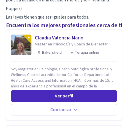
política basada en una decisión moral. (Karl Raimund
Popper)
Las leyes tienen que ser iguales para todos.
Encuentra los mejores profesionales cerca de ti
Claudia Valencia Marin
Master en Psicología y Coach de Bienestar
Bakersfield
Terapia online
Soy Magíster en Psicología, Coach ontológica profesional y
Wellness Coach II acreditada por California Department of
Health Care Access and Information (HCAi). Con más de 15
años de experiencia profesional en el campo de la
Neurociencia del Bienestar y Liderazgo estratégico; bilingüe
Ver perfil
(español e inglés), con un enfoque holístico, integrativo
(cuerpo, mente y espíritu) y multicultural.
Contactar