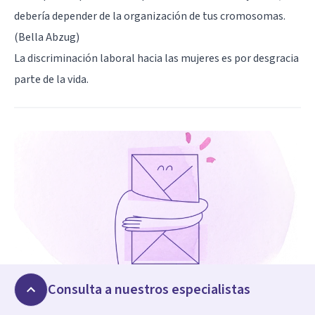
debería depender de la organización de tus cromosomas.
(Bella Abzug)
La discriminación laboral hacia las mujeres es por desgracia
parte de la vida.
NEWSLETTER PYM
Consulta a nuestros especialistas
La pasión por la psicología también en