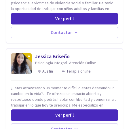
psicosocial a victimas de violencia social y familiar. He tenido
la oportunidad de trabajar con niños adultos y familias en
todos los espacios y esto me ha dado un una variedad de
Ver perfil
aprendizajes que ahora pongo a tu disposicion. En la
actualidad puedo atenderte de manera presencial y/o virtual,
de lunes a sabado. el costo de cada sesión lo acordamos en
Contactar
el primer contacto
Jessica Briseño
Psicología Integral -Atención Online
Austin
Terapia online
¿Estas atravesando un momento difícil o estas deseando un
cambio en tu vida?... Te ofrezco un espacio abierto y
respetuoso donde podrás hablar con libertad y comenzar a
trabajar en lo que hoy te preocupa. Me especializo en
Trastornos de Ansiedad y a lo largo de mi experiencia
Ver perfil
profesional he acompañado a muchas Familias y Parejas con
distintas problemáticas como el manejo del estrés,
Autoestima, Gestión de la Ira, Depresión, Retos en la Crianza,
Contactar