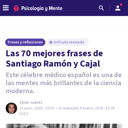
Frases y reflexiones
Artículo revisado
Las 70 mejores frases de
Santiago Ramón y Cajal
Este célebre médico español es una de
las mentes más brillantes de la ciencia
moderna.
César Juárez
15 junio, 2020 - 23:07
— Actualizado
9 enero, 2026 - 12:28
CEST