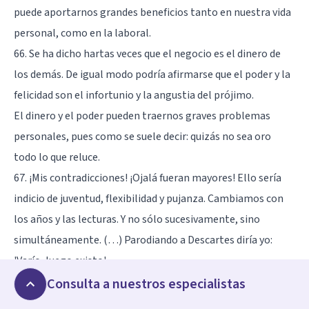
puede aportarnos grandes beneficios tanto en nuestra vida
personal, como en la laboral.
66. Se ha dicho hartas veces que el negocio es el dinero de
los demás. De igual modo podría afirmarse que el poder y la
felicidad son el infortunio y la angustia del prójimo.
El dinero y el poder pueden traernos graves problemas
personales, pues como se suele decir: quizás no sea oro
todo lo que reluce.
67. ¡Mis contradicciones! ¡Ojalá fueran mayores! Ello sería
indicio de juventud, flexibilidad y pujanza. Cambiamos con
los años y las lecturas. Y no sólo sucesivamente, sino
simultáneamente. (…) Parodiando a Descartes diría yo:
'Varío, luego existo'.
Con el tiempo todos seremos menos proclives a cambiar
Consulta a nuestros especialistas
nuestras ideas, un síntoma claro de que nuestra vejez se