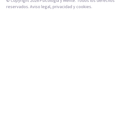
© Copyright
2026
Psicología y Mente. Todos los derechos
reservados.
Aviso legal
,
privacidad
y
cookies
.