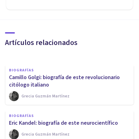
BIOGRAFÍAS
Jean-Martin Charcot: biografía
del pionero de la hipnosis y la
neurología
Artículos relacionados
Arturo Torres
BIOGRAFÍAS
Camillo Golgi: biografía de este revolucionario
citólogo italiano
Grecia Guzmán Martínez
BIOGRAFÍAS
BIOGRAFÍAS
Donald Hebb: biografía del
Eric Kandel: biografía de este neurocientífico
padre de la biopsicología
Grecia Guzmán Martínez