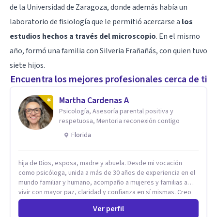
de la Universidad de Zaragoza, donde además había un
laboratorio de fisiología que le permitió acercarse a
los
estudios hechos a través del microscopio
. En el mismo
año, formó una familia con Silveria Frañañás, con quien tuvo
siete hijos.
Encuentra los mejores profesionales cerca de ti
Martha Cardenas A
Psicología, Asesoría parental positiva y
respetuosa, Mentoria reconexión contigo
Florida
hija de Dios, esposa, madre y abuela. Desde mi vocación
como psicóloga, unida a más de 30 años de experiencia en el
mundo familiar y humano, acompaño a mujeres y familias a
vivir con mayor paz, claridad y confianza en sí mismas. Creo
profundamente que la vida está hecha de etapas, y que cada
Ver perfil
ciclo —personal, emocional, espiritual y familiar— trae