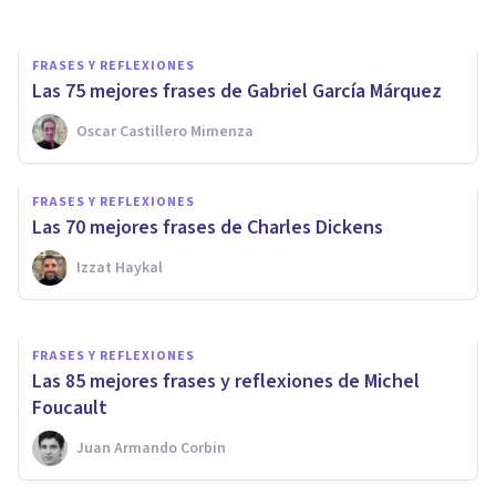
FRASES Y REFLEXIONES
Las 75 mejores frases de Gabriel García Márquez
Oscar Castillero Mimenza
FRASES Y REFLEXIONES
75 frases y reflexiones de
FRASES Y REFLEXIONES
Gabriela Mistral
Las ​70 mejores frases de Charles Dickens
Izzat Haykal
César Juárez
FRASES Y REFLEXIONES
Las 85 mejores frases y reflexiones de Michel
Foucault
Juan Armando Corbin