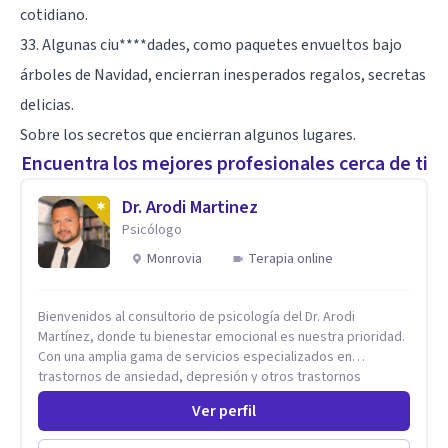
cotidiano.
33. Algunas ciu****dades, como paquetes envueltos bajo
árboles de Navidad, encierran inesperados regalos, secretas
delicias.
Sobre los secretos que encierran algunos lugares.
Encuentra los mejores profesionales cerca de ti
Dr. Arodi Martinez
Psicólogo
Monrovia
Terapia online
Bienvenidos al consultorio de psicología del Dr. Arodi
Martínez, donde tu bienestar emocional es nuestra prioridad.
Con una amplia gama de servicios especializados en
trastornos de ansiedad, depresión y otros trastornos
emocionales, estamos dedicados a ofrecerte el mejor
Ver perfil
tratamiento para mejorar tu salud mental. En nuestro
consultorio, ofrecemos una variedad de terapias y