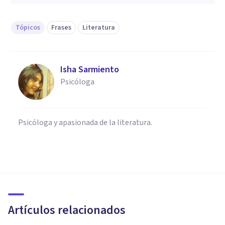
Tópicos
Frases
Literatura
Isha Sarmiento
Psicóloga
Psicóloga y apasionada de la literatura.
FRASES Y REFLEXIONES
27 frases y reflexiones de
Hermann Hesse
Artículos relacionados
Bertrand Regader