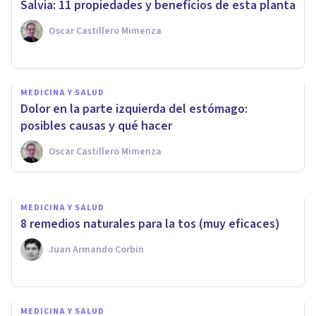
Salvia: 11 propiedades y beneficios de esta planta
Oscar Castillero Mimenza
MEDICINA Y SALUD
15 consejos y remedios para
MEDICINA Y SALUD
Bajar la Fiebre de forma
Dolor en la parte izquierda del estómago:
natural
posibles causas y qué hacer
Oscar Castillero Mimenza
Juan Armando Corbin
MEDICINA Y SALUD
​8 remedios naturales para la tos (muy eficaces)
Juan Armando Corbin
MEDICINA Y SALUD