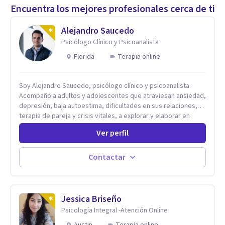
Encuentra los mejores profesionales cerca de ti
Alejandro Saucedo
Psicólogo Clínico y Psicoanalista
Florida
Terapia online
Soy Alejandro Saucedo, psicólogo clínico y psicoanalista.
Acompaño a adultos y adolescentes que atraviesan ansiedad,
depresión, baja autoestima, dificultades en sus relaciones,
terapia de pareja y crisis vitales, a explorar y elaborar en
profundidad los conflictos internos que generan malestar en
Ver perfil
su presente. A través del proceso psicoanalítico de
autoconocimiento y análisis, es posible acceder a las
historias personales, elaborar las experiencias del pasado y
Contactar
resignificarlas, liberando su influencia para construir un futuro
con mayor libertad y autenticidad. La terapia psicoanalítica
crea un espacio de verbalización libre y sin filtros. A través de
esta conversación abierta y del trabajo analítico conjunto, se
Jessica Briseño
exploran las vivencias que aún condicionan el presente, se les
Psicología Integral -Atención Online
otorga un nuevo sentido y se transforma su impacto
Austin
Terapia online