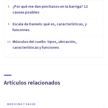
¿Por qué me dan pinchazos en la barriga? 12
8
.
causas posibles
Escala de Daniels: qué es, características, y
9
.
funciones
Músculos del cuello: tipos, ubicación,
10
.
características y funciones
MEDICINA Y SALUD
Cómo cortar la diarrea: 7
remedios eficaces
Artículos relacionados
Aline Beatriz Suárez Del Real Islas
MEDICINA Y SALUD