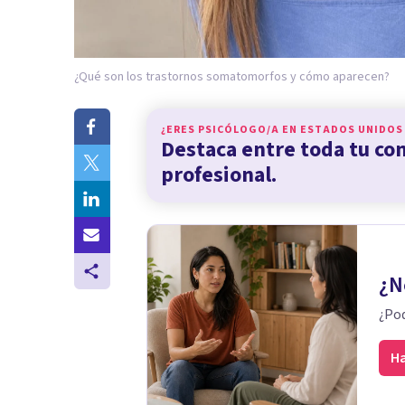
¿Qué son los trastornos somatomorfos y cómo aparecen?
¿ERES PSICÓLOGO/A EN
ESTADOS UNIDOS
Destaca entre toda tu c
profesional.
¿N
¿Pod
Ha