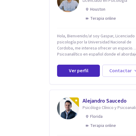
Licenciado en Psicologia
Houston
Terapia online
Hola, Bienvenido/a! soy Gaspar, Licenciado
psicología por la Universidad Nacional de
Cordoba, me interesa ofrecer un espacio
Psicoanalítico en español donde el abordaj
malestar sea desde una escucha atenta, si
prejuicios y rescatando lo singular de cada
Ver perfil
Contactar
caso, sin caer en etiquetas. Considero que
todas las personas en algún momento pue
sufrir y cada una por cuestiones particulare
en mi espacio donde se le dará un lugar a 
cuestiones singulares de cada uno, para l
Alejandro Saucedo
generar cambios. Soy una persona en constante
Psicólogo Clínico y Psicoanal
formación, actualmente curso seminarios, 
especialización en psicoanálisis y también
Florida
investigo. Siempre en la búsqueda de ser u
Terapia online
mejor profesional.