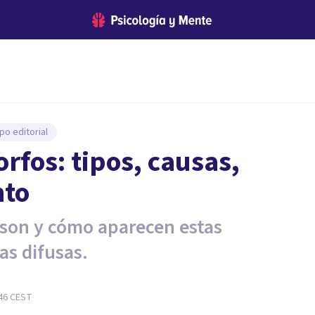
po editorial
fos: tipos, causas,
nto
 son y cómo aparecen estas
as difusas.
:46
CEST