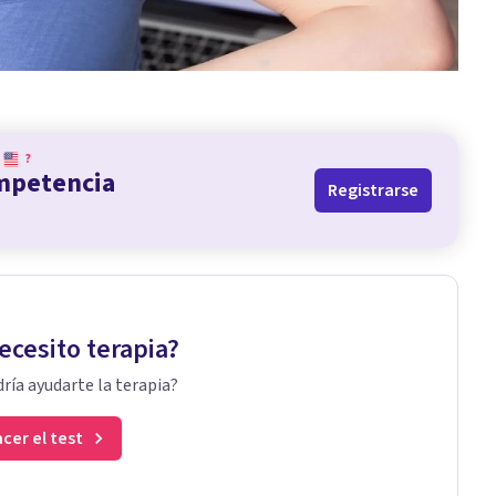
?
ompetencia
Registrarse
ecesito terapia?
ría ayudarte la terapia?
cer el test