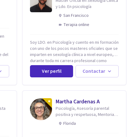
Master Oficial en Sexología Clínica
y Ldo. En psicología
San Francisco
Terapia online
 en
Soy LDO. en Psicología y cuento en mi formación
con uno de los pocos masteres oficiales que se
e del
imparten en sexología clínica a nivel europeo,
n
durante toda mi carrera profesional como
psicólogo-sexólogo he estado enfocado en la
Ver perfil
Contactar
terapia sexual desde una perspectiva
den
multidisciplinar BIO-PSICO-SOCIAL ya que
s, es
aunque las bases de mi trabajo son
esas
psicológicas, si no se tienen en consideración
uego
otros factores la terapia puede no funcionar al
Martha Cardenas A
tener una visión demasiado simplista,
ista
Psicología, Asesoría parental
una
excluyendo de antemano otros factores que
positiva y respetuosa, Mentoria
pueden influir. Mi intención es ayudar para
reconexión contigo
n
conseguir una mejora global de tu sexualidad,
Florida
considerando cada caso como algo particular e
intentando adaptarme a tu situación personal