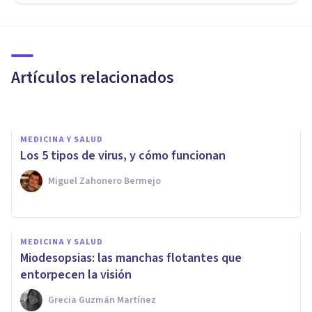
MEDICINA Y SALUD
¿Por qué no me baja la regla?
Los 15 motivos principales
Artículos relacionados
Oscar Castillero Mimenza
MEDICINA Y SALUD
Los 5 tipos de virus, y cómo funcionan
Miguel Zahonero Bermejo
MEDICINA Y SALUD
MEDICINA Y SALUD
Las 4 fases de la mitosis: así se
Miodesopsias: las manchas flotantes que
duplica la célula
entorpecen la visión
Grecia Guzmán Martínez
Miguel Zahonero Bermejo