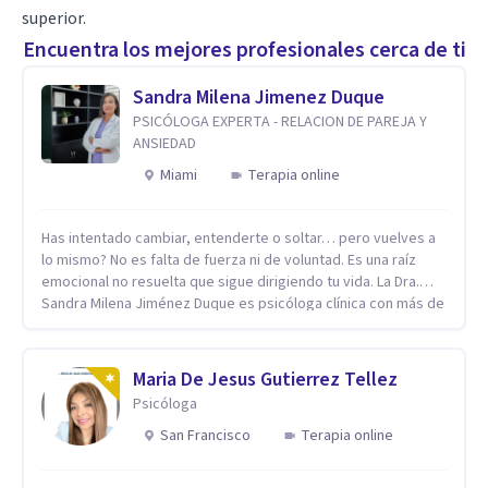
superior.
Encuentra los mejores profesionales cerca de ti
Sandra Milena Jimenez Duque
PSICÓLOGA EXPERTA - RELACION DE PAREJA Y
ANSIEDAD
Miami
Terapia online
Has intentado cambiar, entenderte o soltar… pero vuelves a
lo mismo? No es falta de fuerza ni de voluntad. Es una raíz
emocional no resuelta que sigue dirigiendo tu vida. La Dra.
Sandra Milena Jiménez Duque es psicóloga clínica con más de
10 años de experiencia, reconocida como una de las
profesionales más destacadas en el abordaje profundo de la
ansiedad, la baja autoestima, la dependencia emocional y los
Maria De Jesus Gutierrez Tellez
conflictos de pareja. Ha trabajado con pacientes en
Psicóloga
diferentes países, acompañando procesos complejos. Su
enfoque terapéutico se diferencia por una premisa clara: no
San Francisco
Terapia online
trabaja el síntoma, trabaja la raíz que lo origina. Su
metodología interviene en tres niveles: regulación del