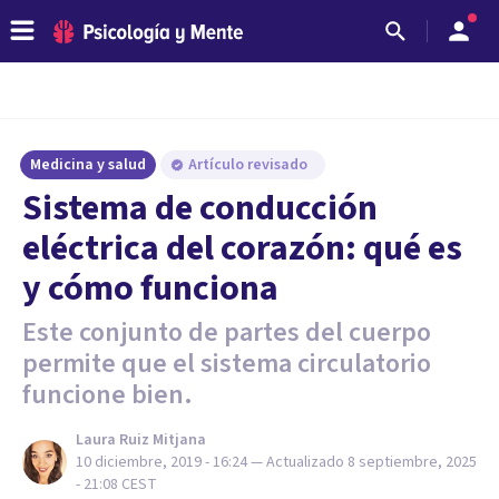
Medicina y salud
Artículo revisado
Sistema de conducción
eléctrica del corazón: qué es
y cómo funciona
Este conjunto de partes del cuerpo
permite que el sistema circulatorio
funcione bien.
Laura Ruiz Mitjana
10 diciembre, 2019 - 16:24
— Actualizado
8 septiembre, 2025
- 21:08
CEST