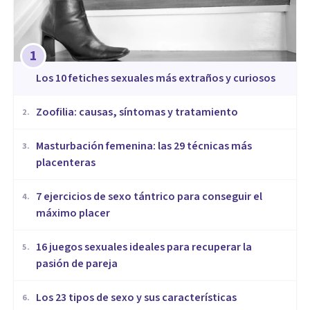
1
​Los 10 fetiches sexuales más extraños y curiosos
Zoofilia: causas, síntomas y tratamiento
2
.
Masturbación femenina: las 29 técnicas más
3
.
placenteras
7 ejercicios de sexo tántrico para conseguir el
4
.
máximo placer
16 juegos sexuales ideales para recuperar la
5
.
pasión de pareja
Los 23 tipos de sexo y sus características
6
.