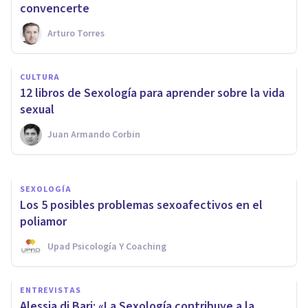
convencerte
Arturo Torres
SEXOLOGÍA
CULTURA
Los 4 tipos de Sexólogos (y sus
12 libros de Sexología para aprender sobre la vida
funciones principales)
sexual
Juan Armando Corbin
Nahum Montagud Rubio
SEXOLOGÍA
Los 5 posibles problemas sexoafectivos en el
poliamor
Upad Psicología Y Coaching
ENTREVISTAS
Alessia di Bari: «La Sexología contribuye a la