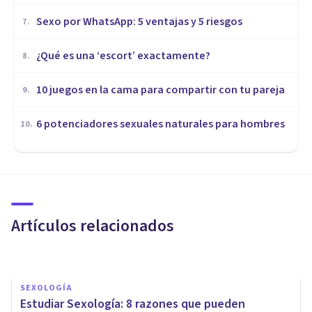
Sexo por WhatsApp: 5 ventajas y 5 riesgos
7
.
¿Qué es una ‘escort’ exactamente?
8
.
10 juegos en la cama para compartir con tu pareja
9
.
​6 potenciadores sexuales naturales para hombres
10
.
SEXOLOGÍA
¿Cómo ser sexólogo?
Indicaciones, formación y
consejos
Artículos relacionados
Psicología Y Mente
SEXOLOGÍA
​Estudiar Sexología: 8 razones que pueden