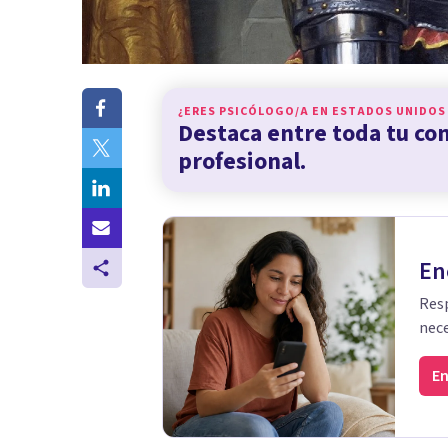
¿ERES PSICÓLOGO/A EN
ESTADOS UNIDOS
Destaca entre toda tu c
profesional.
En
Resp
nece
En