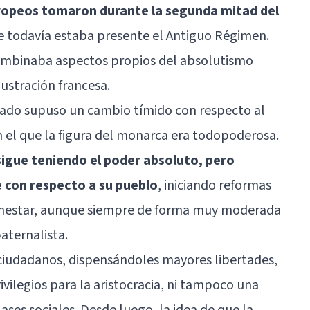
ropeos tomaron durante la segunda mitad del
e todavía estaba presente el Antiguo Régimen.
ombinaba aspectos propios del absolutismo
Ilustración francesa.
trado supuso un cambio tímido con respecto al
n el que la figura del monarca era todopoderosa.
igue teniendo el poder absoluto, pero
e con respecto a su pueblo
, iniciando reformas
ienestar, aunque siempre de forma muy moderada
aternalista.
 ciudadanos, dispensándoles mayores libertades,
vilegios para la aristocracia, ni tampoco una
ases sociales. Desde luego, la idea de que la