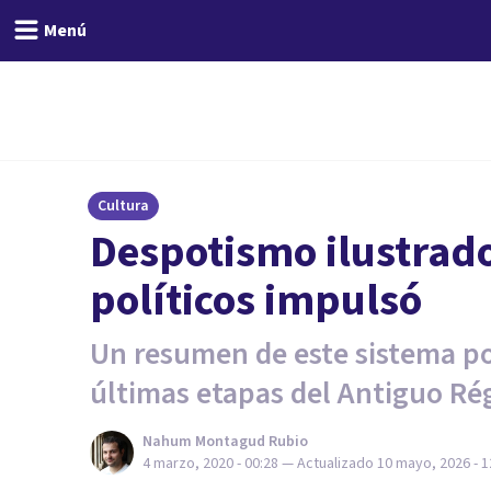
Menú
Cultura
Despotismo ilustrado
políticos impulsó
Un resumen de este sistema pol
últimas etapas del Antiguo Ré
Nahum Montagud Rubio
4 marzo, 2020 - 00:28
— Actualizado
10 mayo, 2026 - 1