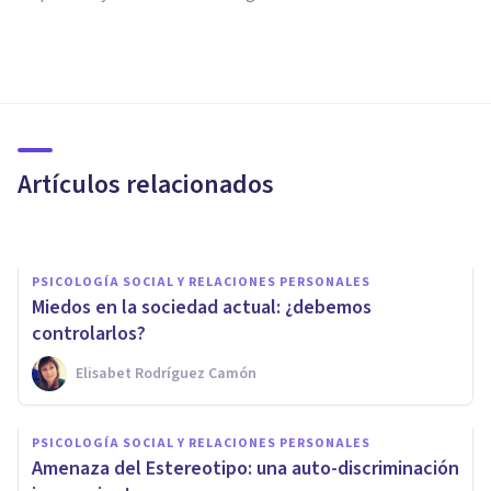
PSICOLOGÍA SOCIAL Y RELACIONES PERSONALES
La crisis de los 30: ¿qué es y
cómo afrontarla?
Artículos relacionados
Xavier Molina
PSICOLOGÍA SOCIAL Y RELACIONES PERSONALES
Miedos en la sociedad actual: ¿debemos
controlarlos?
Elisabet Rodríguez Camón
PSICOLOGÍA SOCIAL Y RELACIONES PERSONALES
La prostitución y el falso
PSICOLOGÍA SOCIAL Y RELACIONES PERSONALES
glamour: estos son sus efectos
Amenaza del Estereotipo: una auto-discriminación