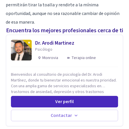
permitirán tirar la toalla y rendirte a la mínima
oportunidad, aunque no sea razonable cambiar de opinión
de esa manera.
Encuentra los mejores profesionales cerca de ti
Dr. Arodi Martinez
Psicólogo
Monrovia
Terapia online
Bienvenidos al consultorio de psicología del Dr. Arodi
Martínez, donde tu bienestar emocional es nuestra prioridad.
Con una amplia gama de servicios especializados en
trastornos de ansiedad, depresión y otros trastornos
emocionales, estamos dedicados a ofrecerte el mejor
Ver perfil
tratamiento para mejorar tu salud mental. En nuestro
consultorio, ofrecemos una variedad de terapias y
tratamientos diseñados para satisfacer tus necesidades
Contactar
específicas: Terapia para Trastornos de Ansiedad y
Depresión: Somos expertos en el tratamiento de la ansiedad