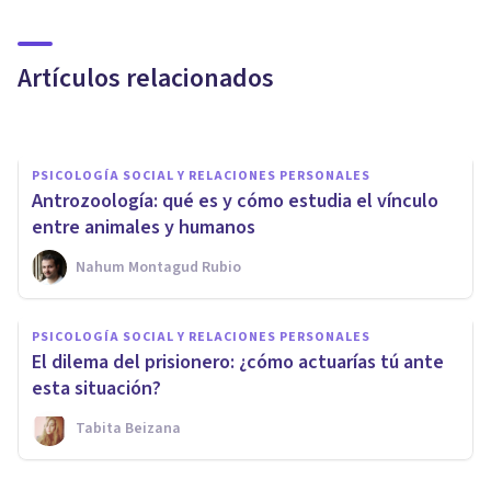
​Los 10 beneficios de tener
amigos, según la ciencia
Artículos relacionados
Juan Armando Corbin
PSICOLOGÍA SOCIAL Y RELACIONES PERSONALES
Antrozoología: qué es y cómo estudia el vínculo
entre animales y humanos
Nahum Montagud Rubio
PSICOLOGÍA SOCIAL Y RELACIONES PERSONALES
¿Puede existir el amor entre
PSICOLOGÍA SOCIAL Y RELACIONES PERSONALES
especies? Una investigación
El dilema del prisionero: ¿cómo actuarías tú ante
respalda el "sí"
esta situación?
Tabita Beizana
Adrián Triglia