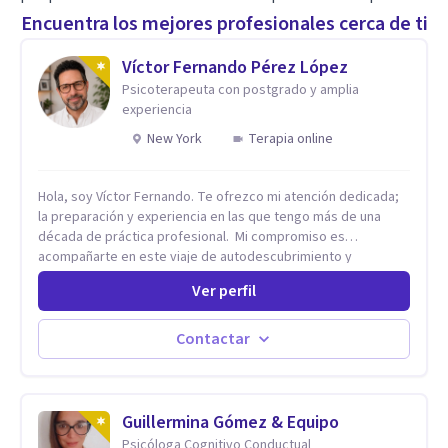
Encuentra los mejores profesionales cerca de ti
Víctor Fernando Pérez López
Psicoterapeuta con postgrado y amplia
experiencia
New York
Terapia online
Hola, soy Víctor Fernando. Te ofrezco mi atención dedicada;
la preparación y experiencia en las que tengo más de una
década de práctica profesional. Mi compromiso es
acompañarte en este viaje de autodescubrimiento y
crecimiento con soluciones eficaces. Juntos, abriremos
Ver perfil
"ventanas de confianza" donde podrás expresarte sin miedo
a ser juzgada ni juzgado. Este proceso te permitirá
transformar el dolor en crecimiento, construir relaciones más
Contactar
sanas y conscientes, y vivir una vida con mayor plenitud.
Recuerda, el camino hacia el bienestar es un proceso
continuo. Estoy aquí para ofrecerte las herramientas y el
apoyo que necesitas para avanzar con fuerza y sintiéndote
Guillermina Gómez & Equipo
mejor en tu presente.
Psicóloga Cognitivo Conductual