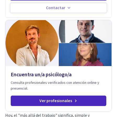
autoconocimiento y análisis, es posible acceder a las
historias personales, elaborar las experiencias del pasado y
Contactar
resignificarlas, liberando su influencia para construir un futuro
con mayor libertad y autenticidad. La terapia psicoanalítica
crea un espacio de verbalización libre y sin filtros. A través de
esta conversación abierta y del trabajo analítico conjunto, se
exploran las vivencias que aún condicionan el presente, se les
otorga un nuevo sentido y se transforma su impacto
emocional. De esta forma, los pacientes logran mayor
claridad sobre sí mismos, reducen significativamente su
sufrimiento y alcanzan cambios profundos y duraderos en su
vida y relaciones personales.
Encuentra un/a psicólogo/a
Consulta profesionales verificados con atención online y
presencial.
Ver profesionales
Hoy, el "más allá del trabajo" significa, simple y