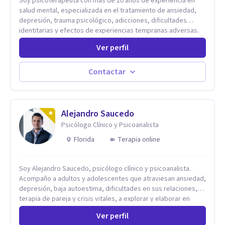
Soy psicoterapeuta con más de 10 años de experiencia en
salud mental, especializada en el tratamiento de ansiedad,
depresión, trauma psicológico, adicciones, dificultades
identitarias y efectos de experiencias tempranas adversas.
Ofrezco un espacio terapéutico seguro, confidencial y
Ver perfil
profundamente humano, donde el dolor emocional puede
transformarse en autoconocimiento, regulación emocional y
bienestar. Trabajo desde un enfoque integrativo que combina
Contactar
psicoanálisis, terapia somática y de trauma, psicología
corporal, Mentalization Based Therapy (MBT), hipnoterapia y
respiración neurodinámica, integrando actualmente la
Psicología Analítica Junguiana. Mi abordaje también incorpora
Alejandro Saucedo
perspectivas interculturales, ecopsicología y el trabajo
Psicólogo Clínico y Psicoanalista
simbólico con el inconsciente, entendiendo que cada
Florida
Terapia online
proceso terapéutico es único y requiere una mirada
personalizada.
Soy Alejandro Saucedo, psicólogo clínico y psicoanalista.
Acompaño a adultos y adolescentes que atraviesan ansiedad,
depresión, baja autoestima, dificultades en sus relaciones,
terapia de pareja y crisis vitales, a explorar y elaborar en
profundidad los conflictos internos que generan malestar en
Ver perfil
su presente. A través del proceso psicoanalítico de