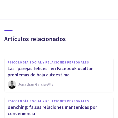
PSICOLOGÍA CLÍNICA
La farsa de la Selfitis: sacarse
selfies no es un trastorno
mental
Artículos relacionados
Xavier Molina
PSICOLOGÍA SOCIAL Y RELACIONES PERSONALES
​Las "parejas felices" en Facebook ocultan
problemas de baja autoestima
Jonathan García-Allen
PSICOLOGÍA
PSICOLOGÍA SOCIAL Y RELACIONES PERSONALES
​Dejar de usar Facebook te hace
Benching: falsas relaciones mantenidas por
más feliz, afirma un estudio
conveniencia