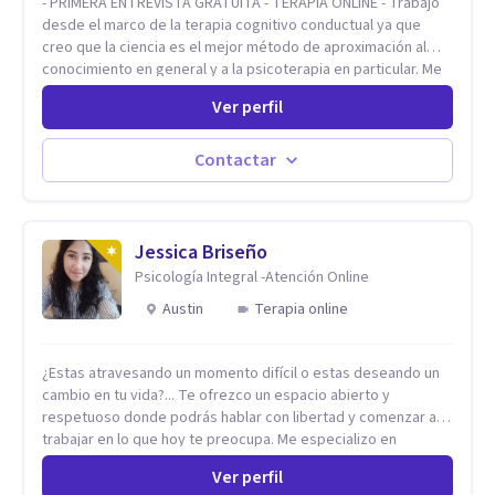
- PRIMERA ENTREVISTA GRATUITA - TERAPIA ONLINE - Trabajo
desde el marco de la terapia cognitivo conductual ya que
creo que la ciencia es el mejor método de aproximación al
conocimiento en general y a la psicoterapia en particular. Me
interesan los procesos de cambio conductual por los que una
Ver perfil
persona pueda alcanzar sus objetivos, transitando,
aceptando y modificando sus patrones cognitivos y
emocionales. Abordo patologías específicas como trastornos
Contactar
de ansiedad y del ánimo, y también crisis vitales y procesos
de crecimiento personal.
Jessica Briseño
Psicología Integral -Atención Online
Austin
Terapia online
¿Estas atravesando un momento difícil o estas deseando un
cambio en tu vida?... Te ofrezco un espacio abierto y
respetuoso donde podrás hablar con libertad y comenzar a
trabajar en lo que hoy te preocupa. Me especializo en
Trastornos de Ansiedad y a lo largo de mi experiencia
Ver perfil
profesional he acompañado a muchas Familias y Parejas con