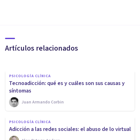
PSICOLOGÍA CLÍNICA
La farsa de la Selfitis: sacarse
selfies no es un trastorno
mental
Artículos relacionados
Xavier Molina
PSICOLOGÍA CLÍNICA
Tecnoadicción: qué es y cuáles son sus causas y
síntomas
Juan Armando Corbin
PSICOLOGÍA CLÍNICA
​Hipocondríacos digitales: el
PSICOLOGÍA CLÍNICA
peligro de usar Internet para
Adicción a las redes sociales: el abuso de lo virtual
autodiagnosticarse