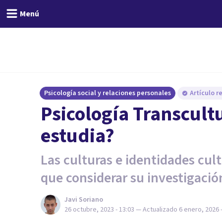
Menú
Psicología social y relaciones personales
Artículo r
Psicología Transcultu
estudia?
Las culturas e identidades cult
que considerar su investigació
Javi Soriano
26 octubre, 2023 - 13:03
— Actualizado
6 enero, 2026 