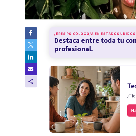
¿ERES PSICÓLOGO/A EN
ESTADOS UNIDOS
Destaca entre toda tu c
profesional.
Te
¿Tie
Ha