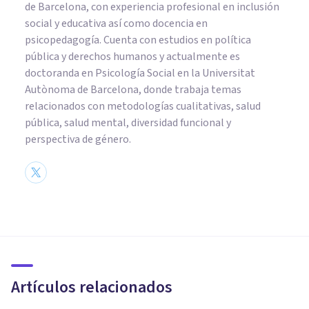
de Barcelona, con experiencia profesional en inclusión
social y educativa así como docencia en
psicopedagogía. Cuenta con estudios en política
pública y derechos humanos y actualmente es
doctoranda en Psicología Social en la Universitat
Autònoma de Barcelona, donde trabaja temas
relacionados con metodologías cualitativas, salud
pública, salud mental, diversidad funcional y
perspectiva de género.
PSICOLOGÍA SOCIAL Y RELACIONES PERSONALES
Antropología urbana: qué es y
qué se estudia en ella
Artículos relacionados
Grecia Guzmán Martínez