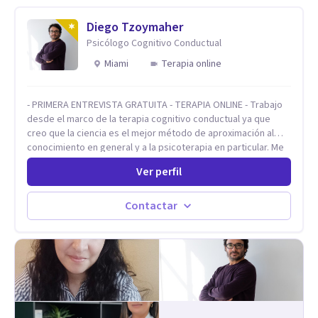
trabajado en distintos contextos clínicos con niños,
Adolescentes y Adultos
Diego Tzoymaher
Psicólogo Cognitivo Conductual
Miami
Terapia online
- PRIMERA ENTREVISTA GRATUITA - TERAPIA ONLINE - Trabajo
desde el marco de la terapia cognitivo conductual ya que
creo que la ciencia es el mejor método de aproximación al
conocimiento en general y a la psicoterapia en particular. Me
interesan los procesos de cambio conductual por los que una
Ver perfil
persona pueda alcanzar sus objetivos, transitando,
aceptando y modificando sus patrones cognitivos y
emocionales. Abordo patologías específicas como trastornos
Contactar
de ansiedad y del ánimo, y también crisis vitales y procesos
de crecimiento personal.