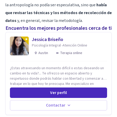
la antropología no podía ser especulativa, sino que
había
que revisar las técnicas y los métodos de recolección de
datos
y, en general, revisar la metodología.
Encuentra los mejores profesionales cerca de ti
Jessica Briseño
Psicología Integral -Atención Online
Austin
Terapia online
¿Estas atravesando un momento difícil o estas deseando un
cambio en tu vida?... Te ofrezco un espacio abierto y
respetuoso donde podrás hablar con libertad y comenzar a
trabajar en lo que hoy te preocupa. Me especializo en
Trastornos de Ansiedad y a lo largo de mi experiencia
Ver perfil
profesional he acompañado a muchas Familias y Parejas con
distintas problemáticas como el manejo del estrés,
Autoestima, Gestión de la Ira, Depresión, Retos en la Crianza,
Contactar
Codependencia, Celos, entre otros. Cuento con más de 12
años de experiencia en el área de la Salud mental y he