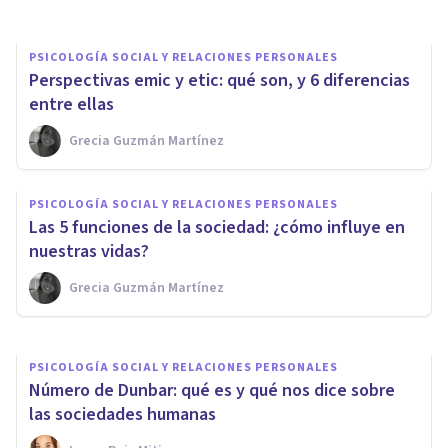
PSICOLOGÍA SOCIAL Y RELACIONES PERSONALES
Perspectivas emic y etic: qué son, y 6 diferencias
entre ellas
Grecia Guzmán Martínez
PSICOLOGÍA SOCIAL Y RELACIONES PERSONALES
Colexificación: un concepto
PSICOLOGÍA SOCIAL Y RELACIONES PERSONALES
clave en antropología y
Las 5 funciones de la sociedad: ¿cómo influye en
lingüística
nuestras vidas?
Grecia Guzmán Martínez
Joaquín Mateu-Mollá
PSICOLOGÍA SOCIAL Y RELACIONES PERSONALES
Número de Dunbar: qué es y qué nos dice sobre
las sociedades humanas